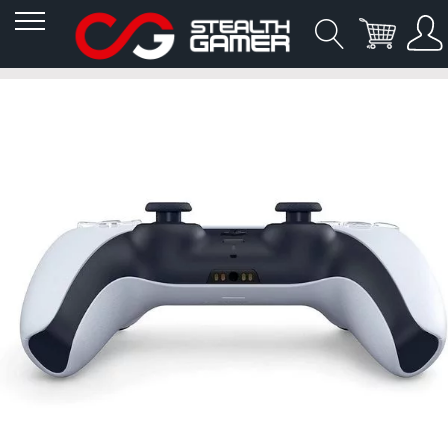
Allez
Skip
Skip
au
to
to
contenu
the
the
end
beginning
of
of
the
the
images
images
gallery
gallery