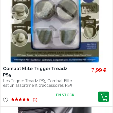
Combat Elite Trigger Treadz
7,99 €
PS5
Les Trigger Treadz PS5 Combat Elite
est un assortiment d'accessoires PS5
pour améliorer le grip de votre
manette Dualsense PS5. Choisissez
EN STOCK
entre la forme concave ou convex,
(1)
jouez sur la hauteur du joystick et tirez
sans aucun glissement !