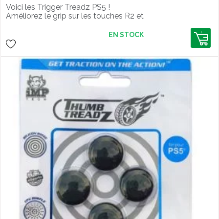
Voici les Trigger Treadz PS5 !
Améliorez le grip sur les touches R2 et
L2 de la Dualsense PS5 avec ces
triggers collants ! Fini les glissements
EN STOCK
de doigts sur les gâchettes lors de vos
games !