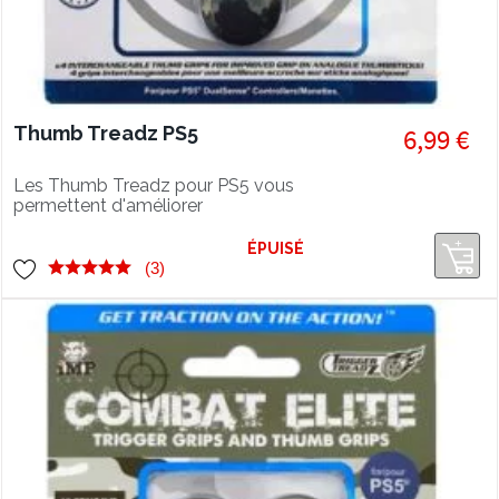
Thumb Treadz PS5
6,99 €
Les Thumb Treadz pour PS5 vous
permettent d'améliorer
significativement le grip sur les
joysticks de votre manette Dualsense
ÉPUISÉ
PS5 ! Évite les glissements de doigts
(3)
sur les Joysticks.