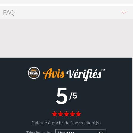
FAQ
5
/5
Calculé à partir de 1 avis client(s)
Trier les avis :