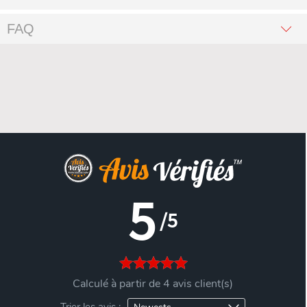
FAQ
5
/5
Calculé à partir de 4 avis client(s)
Trier les avis :