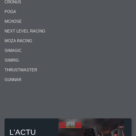
CRONUS
POGA
MCHOSE
NEXT LEVEL RACING
MOZA RACING
SIMAGIC
SIMRIG
THRUSTMASTER
GUNNAR
L'ACTU