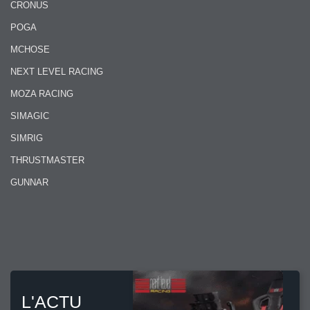
CRONUS
POGA
MCHOSE
NEXT LEVEL RACING
MOZA RACING
SIMAGIC
SIMRIG
THRUSTMASTER
GUNNAR
L'ACTU