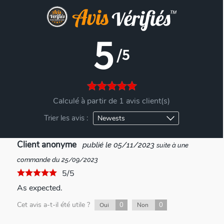
5
/5
Calculé à partir de 1 avis client(s)
Trier les avis :
Client anonyme
publié le 05/11/2023
suite à une
commande du 25/09/2023
5/5
As expected.
Cet avis a-t-il été utile ?
0
0
Oui
Non