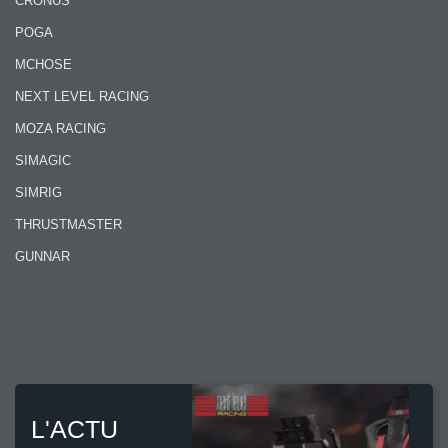
CRONUS
POGA
MCHOSE
NEXT LEVEL RACING
MOZA RACING
SIMAGIC
SIMRIG
THRUSTMASTER
GUNNAR
L'ACTU