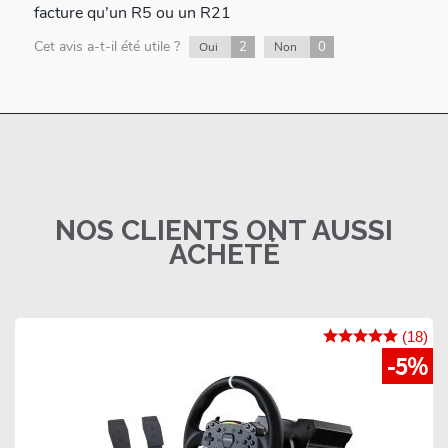
facture qu’un R5 ou un R21
Cet avis a-t-il été utile ?
2
0
Oui
Non
NOS CLIENTS ONT AUSSI
ACHETÉ
(18)
-5%