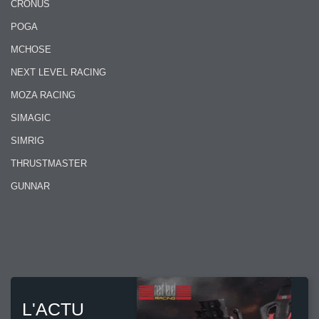
CRONUS
POGA
MCHOSE
NEXT LEVEL RACING
MOZA RACING
SIMAGIC
SIMRIG
THRUSTMASTER
GUNNAR
L'ACTU