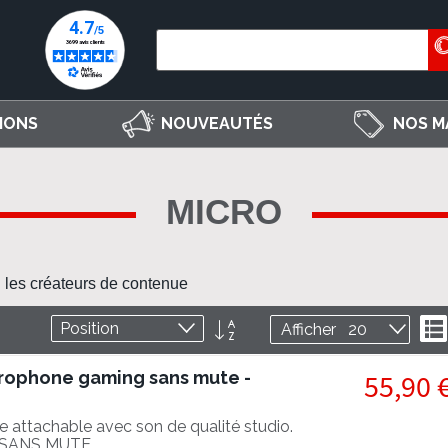
IONS
NOUVEAUTÉS
NOS M
MICRO
u les créateurs de contenue
Par
L
Afficher
ordre
décroissant
rophone gaming sans mute -
55,90 
 attachable avec son de qualité studio.
 SANS MUTE.