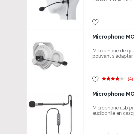
Microphone MODM
Microphone de quali
pouvant s'adapter 
obtenir un son mic
(4)
Microphone MOD
Microphone usb pr
audiophile en cas
externe haut de 