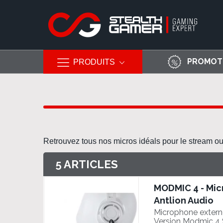
PROMOT
PRODUITS
Allez
au
contenu
Retrouvez tous nos micros idéals pour le stream o
5
ARTICLES
MODMIC 4 - Mic
Antlion Audio
Microphone externe
Version Modmic 4