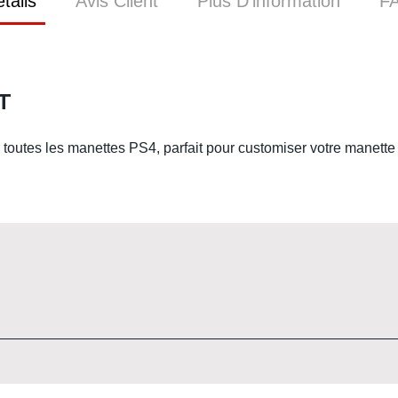
tails
Avis Client
Plus D’information
F
T
r toutes les manettes PS4, parfait pour customiser votre manett