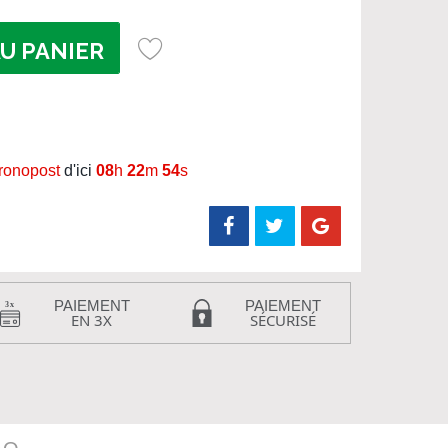
U PANIER
hronopost
d'ici
08
h
22
m
53
s
PAIEMENT
PAIEMENT
EN 3X
SÉCURISÉ