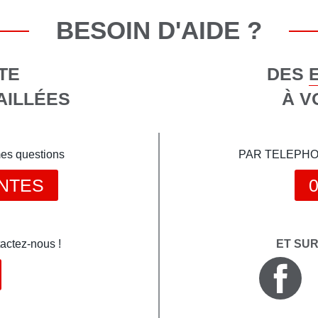
BESOIN D'AIDE ?
TE
DES 
AILLÉES
À V
mes questions
PAR TELEPHONE 
NTES
0
actez-nous !
ET SU