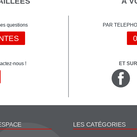
AILLÉES
À V
mes questions
PAR TELEPHONE 
NTES
0
actez-nous !
ET SU
ESPACE
LES CATÉGORIES