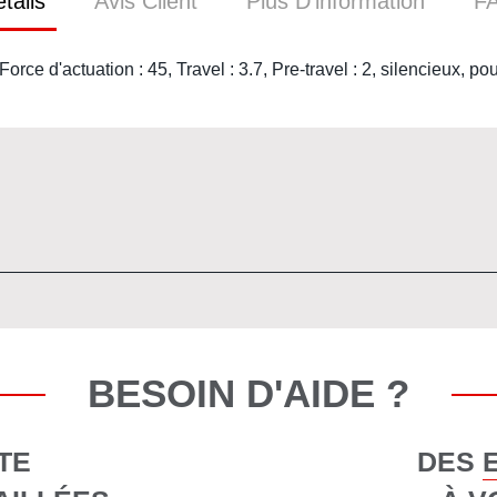
tails
Avis Client
Plus D’information
F
Force d'actuation : 45, Travel : 3.7, Pre-travel : 2, silencieux, p
BESOIN D'AIDE ?
TE
DES 