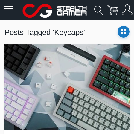
Allez
au
Posts Tagged 'keycaps'
contenu