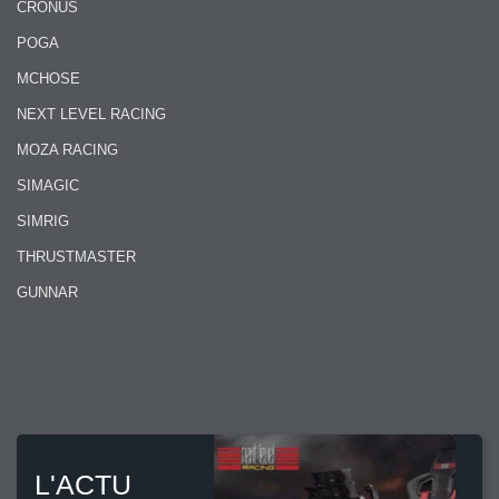
CRONUS
POGA
MCHOSE
NEXT LEVEL RACING
MOZA RACING
SIMAGIC
SIMRIG
THRUSTMASTER
GUNNAR
L'ACTU