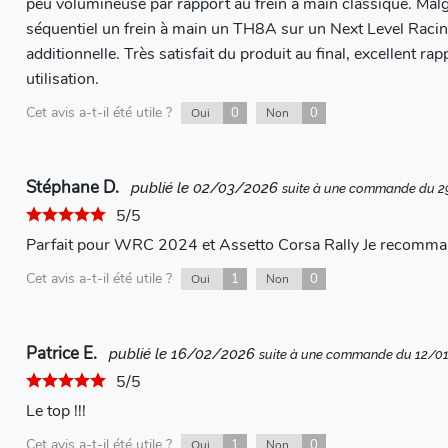
peu volumineuse par rapport au frein à main classique. Malgré 
séquentiel un frein à main un TH8A sur un Next Level Racing Wheel Stand 2.0 grâce à une plaque
additionnelle. Très satisfait du produit au final, excellent rapport qualité/prix et super sensations en
utilisation.
Cet avis a-t-il été utile ?
0
0
Oui
Non
Stéphane D.
publié le 02/03/2026
suite à une commande du 
5/5
Parfait pour WRC 2024 et Assetto Corsa Rally Je recomman
Cet avis a-t-il été utile ?
1
0
Oui
Non
Patrice E.
publié le 16/02/2026
suite à une commande du 12/0
5/5
Le top !!!
Cet avis a-t-il été utile ?
1
0
Oui
Non