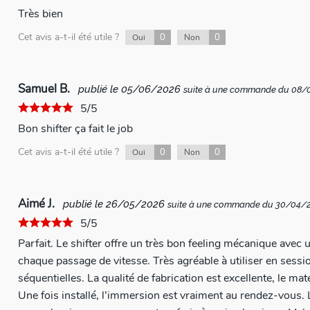
Très bien
Cet avis a-t-il été utile ?
0
0
Oui
Non
Samuel B.
publié le 05/06/2026
suite à une commande du 08
5/5
Bon shifter ça fait le job
Cet avis a-t-il été utile ?
0
0
Oui
Non
Aimé J.
publié le 26/05/2026
suite à une commande du 30/04/
5/5
Parfait. Le shifter offre un très bon feeling mécanique avec u
chaque passage de vitesse. Très agréable à utiliser en session
séquentielles. La qualité de fabrication est excellente, le matériel paraît robuste, premium et bien fini.
Une fois installé, l’immersion est vraiment au rendez-vous. Le seul petit point à noter : la base est un