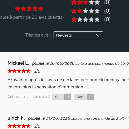
(0)
(0)
culé à partir de 20 avis client(s)
(0)
Trier les avis :
Mickael L.
publié le 16/06/2026
suite à une commande du 29/
5/5
Bruyant d’après les avis de certains personnellement ça ne
encore plus la sensation d’immersion
Cet avis a-t-il été utile ?
0
0
Oui
Non
ulrich h.
publié le 13/06/2026
suite à une commande du 25/05
5/5