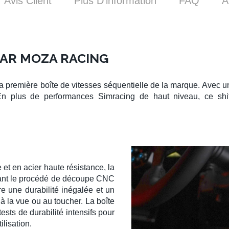
Avis Client
Plus D’information
FAQ
A
PAR MOZA RACING
la première
boîte de vitesses séquentielle
de la marque. Avec une
 En plus de performances
Simracing
de haut niveau, ce
sh
t en acier haute résistance, la
isant le procédé de découpe CNC
re une durabilité inégalée et un
à la vue ou au toucher. La boîte
ests de durabilité intensifs pour
lisation.