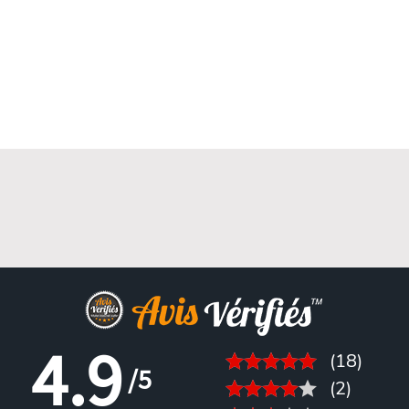
4.9
(18)
/5
(2)