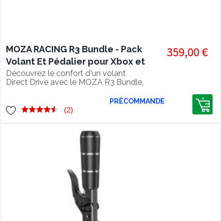
MOZA RACING R3 Bundle - Pack
359,00 €
Volant Et Pédalier pour Xbox et
PC
Découvrez le confort d'un volant
Direct Drive avec le MOZA R3 Bundle,
3.9Nm de puissance, pack complet
compatible Xbox et PC !
PRÉCOMMANDE
(2)