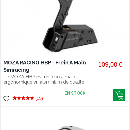
MOZA RACING HBP - Frein A Main
109,00 €
Simracing
Le MOZA HBP est un frein à main
ergonomique en aluminium de qualité
aéronautique. Il peut être facilement
fixé sur cockpit ou sur bureau avec le
EN STOCK
Handbrake & Shifter Table Clamp de
(19)
MOZA.