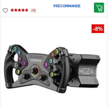
MOZA AB9 FFB
PRÉCOMMANDE
(4)
-8%