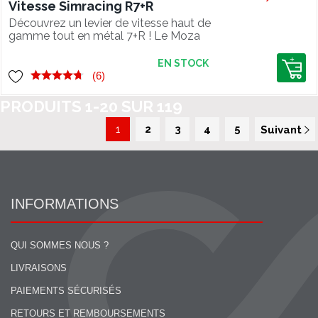
Vitesse Simracing R7+R
Découvrez un levier de vitesse haut de
gamme tout en métal 7+R ! Le Moza
HGP est la !
EN STOCK
(6)
PRODUITS
1
-
20
SUR
119
1
2
3
4
5
Suivant
INFORMATIONS
QUI SOMMES NOUS ?
LIVRAISONS
PAIEMENTS SÉCURISÉS
RETOURS ET REMBOURSEMENTS