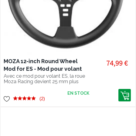
MOZA 12-inch Round Wheel
74,99 €
Mod for ES - Mod pour volant
MOZA ES
Avec ce mod pour volant ES, la roue
Moza Racing devient 25 mm plus
large que sa forme originale, pour avoir
une dimension semblable aux voitures
EN STOCK
réelles.
(2)