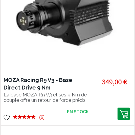
MOZA Racing R9 V3 - Base
349,00 €
Direct Drive 9 Nm
La base MOZA R9 V3 et ses 9 Nm de
couple offre un retour de force précis
grâce à un moteur brushless et un
encodeur 21 bits ultra détaillé.
EN STOCK
(6)