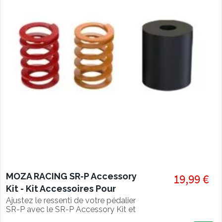
MOZA RACING SR-P Accessory
19,99 €
Kit - Kit Accessoires Pour
Pédalier SR-P
Ajustez le ressenti de votre pédalier
SR-P avec le SR-P Accessory Kit et
découvrez 6 combinaisons différentes