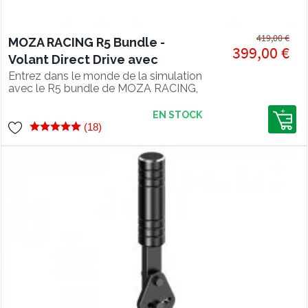
419,00 €
MOZA RACING R5 Bundle -
399,00 €
Volant Direct Drive avec
Pédalier et Support Bureau
Entrez dans le monde de la simulation
avec le R5 bundle de MOZA RACING,
un pack complet SimRacing avec
volant Direct Drive et pédalier !
EN STOCK
(18)