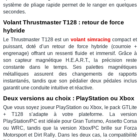
système de pliage rapide permet de le ranger en quelques
secondes.
Volant Thrustmaster T128 : retour de force
hybride
Le
Thrustmaster T128
est un
volant simracing
compact et
puissant, doté d’un
retour de force hybride
(courroie +
engrenage) offrant un ressenti fluide et immersif. Grâce à
son capteur magnétique
H.E.A.R.T.
, la précision reste
constante dans le temps. Ses
palettes magnétiques
métalliques assurent des changements de rapports
instantanés, tandis que son
pédalier deux pédales
inclus
garantit une conduite intuitive et réactive.
Deux versions au choix : PlayStation ou Xbox
Que vous soyez joueur
PlayStation
ou
Xbox
, le
pack GTLite
+ T128
s’adapte à votre plateforme. La version
PlayStation/PC
est idéale pour
Gran Turismo
,
Assetto Corsa
ou
WRC
, tandis que la version
Xbox/PC
brille sur
Forza
Motorsport
et
Dirt Rally
. Dans les deux cas, la compatibilité