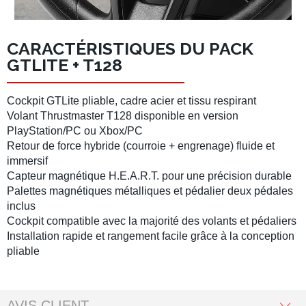
CARACTÉRISTIQUES DU PACK
GTLITE + T128
Cockpit GTLite
pliable, cadre acier et tissu respirant
Volant Thrustmaster T128
disponible en version
PlayStation/PC ou Xbox/PC
Retour de force hybride
(courroie + engrenage) fluide et
immersif
Capteur magnétique
H.E.A.R.T.
pour une précision durable
Palettes magnétiques
métalliques et
pédalier deux pédales
inclus
Cockpit compatible
avec la majorité des volants et pédaliers
Installation rapide
et
rangement facile
grâce à la conception
pliable
AVIS CLIENT