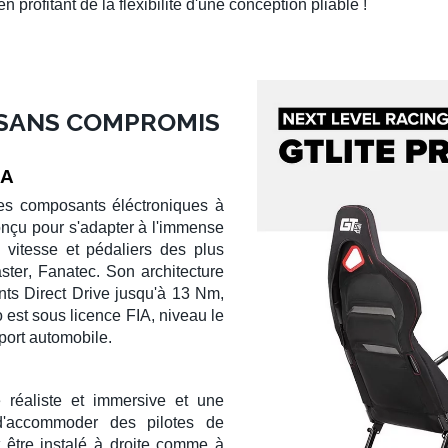
 en profitant de la flexibilité d'une conception pliable !
 SANS COMPROMIS
IA
es composants éléctroniques à
conçu pour s'adapter à l'immense
e vitesse
et
pédaliers
des plus
ster
,
Fanatec
. Son architecture
nts Direct Drive
jusqu'à 13 Nm,
o
est sous
licence FIA
, niveau le
port automobile
.
e
réaliste et immersive et une
d'accommoder des pilotes de
 être instalé à droite comme à