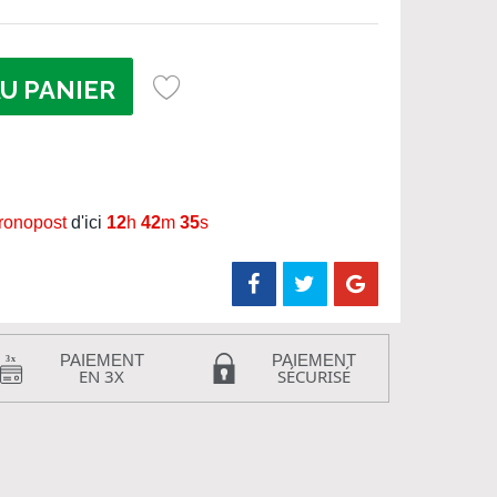
U PANIER
hronopost
d'ici
12
h
42
m
34
s
PAIEMENT
PAIEMENT
EN 3X
SÉCURISÉ