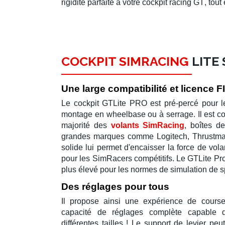
rigidité parfaite à votre
cockpit racing GT
, tout
COCKPIT SIMRACING
LITE
Une large compatibilité et licence F
Le
cockpit GTLite PRO
est pré-percé pour l
montage en
wheelbase
ou à serrage
.
Il est 
majorité des
volants SimRacing
,
boîtes d
grandes marques comme
Logitech
,
Thrustma
solide lui permet d'encaisser la force de
vola
pour les
SimRacers
compétitifs. Le
GTLite Pr
plus élevé pour les normes de
simulation de s
Des réglages pour tous
Il propose ainsi une
expérience de cours
capacité de réglages complète capable 
différentes tailles ! Le
support de levier
peut