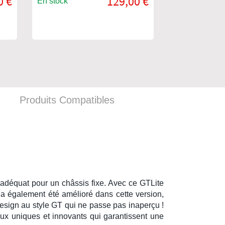
0 €
129,00 €
En stock
En stock
Produits Compatibles
 adéquat pour un
châssis
fixe. Avec ce
GTLite
a également été amélioré dans cette version,
design au style
GT
qui ne passe pas inaperçu !
ux uniques et innovants qui garantissent une