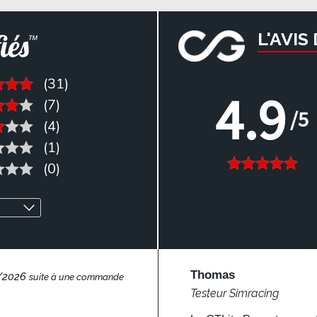
L'AVIS
(31)
4.9
(7)
/5
(4)
(1)
(0)
Thomas
4/2026
suite à une commande
Testeur Simracing