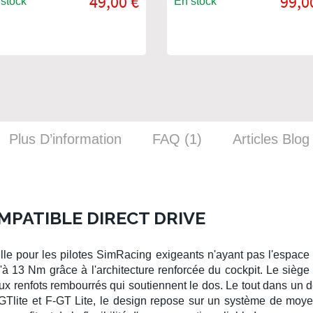
49,00 €
99,0
stock
En stock
Plus D’information
FAQ (1)
Articles Blog
MPATIBLE DIRECT DRIVE
lle pour les
pilotes
SimRacing
exigeants n'ayant pas l'espace
'à 13 Nm grâce à l'architecture renforcée du
cockpit
. Le
siège
x renfots rembourrés qui soutiennent le dos. Le tout dans un 
GTlite
et
F-GT Lite
, le design repose sur un système de moye