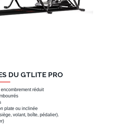
S DU GTLITE PRO
n encombrement réduit
embourrés
s
on plate
ou
inclinée
siège
,
volant
,
boîte
,
pédalier
).
er
)