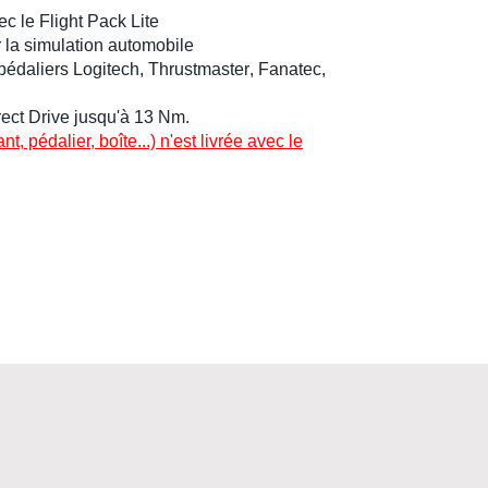
c le Flight Pack Lite
 la
simulation automobile
pédaliers
Logitech
,
Thrustmaster
,
Fanatec
,
rect Drive
jusqu'à 13 Nm.
, pédalier, boîte...) n'est livrée avec le