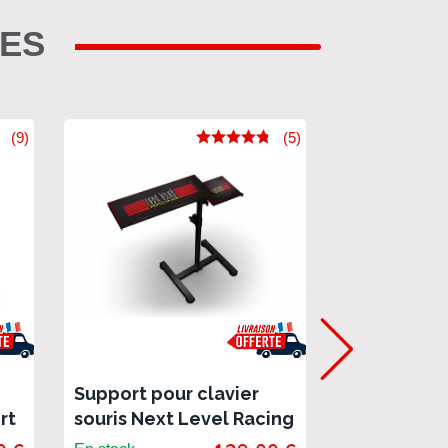
RES
(9)
(5)
Support pour clavier
Tapis de so
rt
souris Next Level Racing
Racing
ing