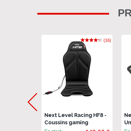
PR
(16)
Next Level Racing HF8 -
Ne
Coussins gaming
Un
haptiques pour fauteuil
Pl