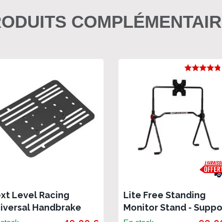
ODUITS COMPLÉMENTAI
xt Level Racing
Lite Free Standing
iversal Handbrake
Monitor Stand - Suppo
ate
écran Next Level Rac