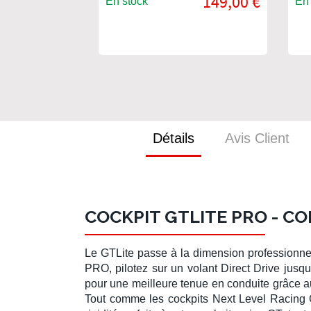
149,00 €
En stock
En 
gamer
Détails
Avis Client
COCKPIT GTLITE PRO - CO
Le
GTLite
passe à la dimension professionne
PRO
, pilotez sur un
volant Direct Drive
jusqu
pour une meilleure tenue en
conduite
grâce au
Tout comme les
cockpits Next Level Racing 