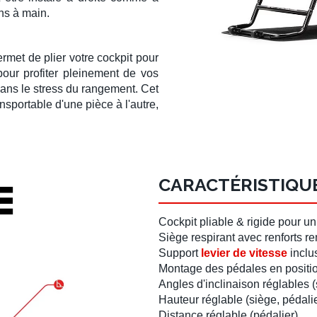
ins à main
.
rmet de plier votre
cockpit
pour
our profiter pleinement de vos
ans le stress du rangement. Cet
nsportable d'une pièce à l'autre,
CARACTÉRISTIQUE
Cockpit pliable
& rigide pour u
Siège respirant avec renforts r
Support
levier de vitesse
inclu
Montage des
pédales
en
positi
Angles d'inclinaison réglables (
Hauteur réglable (
siège
,
pédali
Distance réglable (
pédalier
)