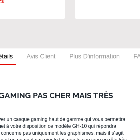
ck
tails
Avis Client
Plus D’information
F
 GAMING PAS CHER MAIS TRÈS
yer un casque gaming haut de gamme qui vous permettra
met à votre disposition ce modèle GH-10 qui répondra
e concerne pas uniquement les graphismes, mais il s’agit
 et on ne peut pas nier le fait que le son joue un rôle très