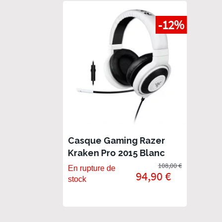
-12%
Casque Gaming Razer
Kraken Pro 2015 Blanc
pour PC, PS4, Xbox One
108,00 €
En rupture de
94,90 €
stock