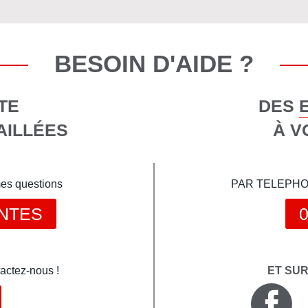
BESOIN D'AIDE ?
TE
DES 
AILLÉES
À V
mes questions
PAR TELEPHONE 
NTES
0
actez-nous !
ET SU