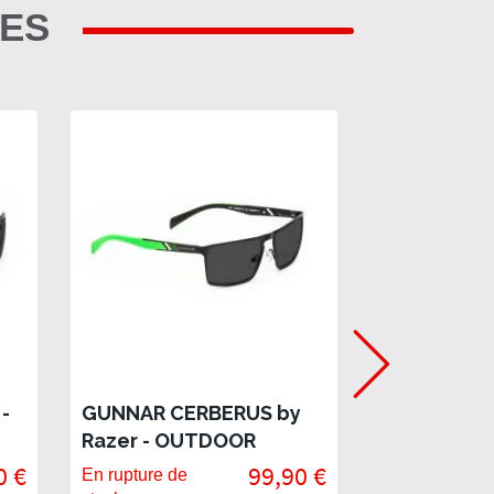
RES
-
GUNNAR CERBERUS by
GUNNAR H
Razer - OUTDOOR
CRYSTALLI
0 €
99,90 €
En rupture de
En rupture de