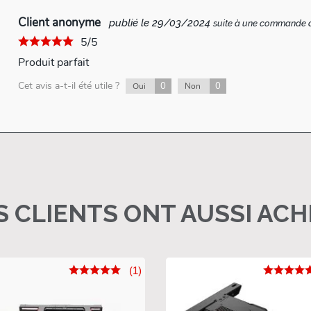
Client anonyme
publié le 29/03/2024
suite à une commande
5/5
Produit parfait
Cet avis a-t-il été utile ?
0
0
Oui
Non
 CLIENTS ONT AUSSI AC
(1)