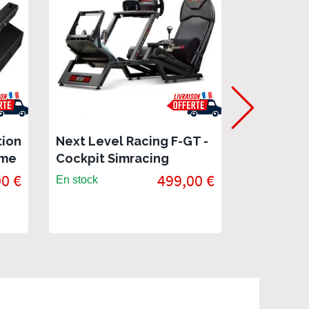
tion
Next Level Racing F-GT -
Next Leve
rme
Cockpit Simracing
Simulator
position F1 & GT
vol
00 €
499,00 €
En stock
En stock