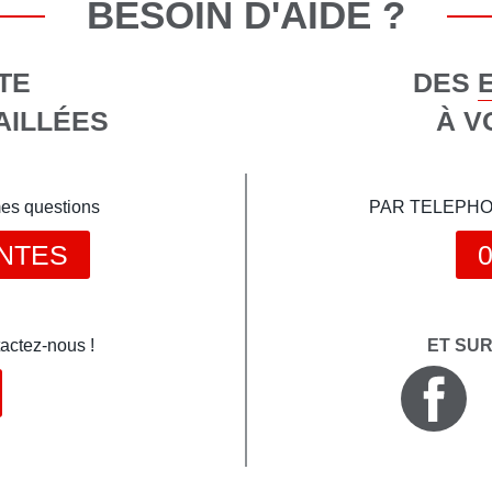
BESOIN D'AIDE ?
TE
DES 
AILLÉES
À V
mes questions
PAR TELEPHONE 
NTES
0
actez-nous !
ET SU