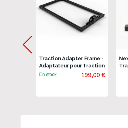
Traction Adapter Frame -
Nex
Adaptateur pour Traction
Tra
Plus de Next Level
Pl
199,00 €
En stock
Racing
Sim