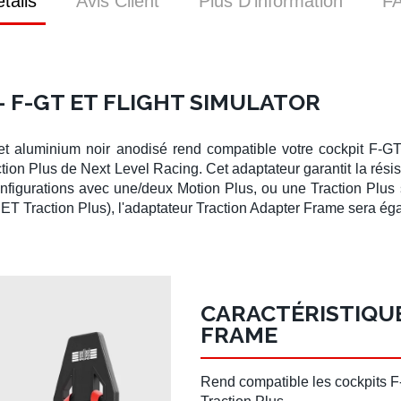
tails
Avis Client
Plus D’information
F
 F-GT ET FLIGHT SIMULATOR
t aluminium noir anodisé rend compatible votre
cockpit F-G
tion Plus
de
Next Level Racing
. Cet adaptateur garantit la rés
configurations avec une/deux
Motion Plus
, ou une
Traction Plus
 ET Traction Plus
), l'adaptateur
Traction Adapter Frame
sera éga
CARACTÉRISTIQU
FRAME
Rend compatible les
cockpits
F