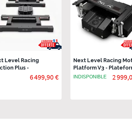
t Level Racing
Next Level Racing Mo
ction Plus -
Platform V3 - Platefo
ateforme Dynamique
de simulation
6 499,90 €
2 999,
INDISPONIBLE
racing