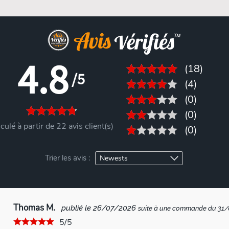
4.8
(18)
/5
(4)
(0)
(0)
culé à partir de 22 avis client(s)
(0)
Trier les avis :
Thomas M.
publié le 26/07/2026
suite à une commande du 31
5/5