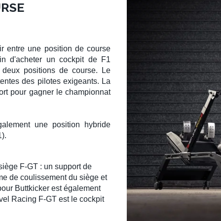
URSE
ir entre une position de
course
in d'acheter un
cockpit de F1
e
deux positions de course
. Le
entes des pilotes exigeants. La
ort
pour gagner le championnat
alement une position hybride
1
).
 siège
F-GT
: un
support de
ème de coulissement du siège et
pour
Buttkicker
est également
vel Racing F-GT
est le
cockpit