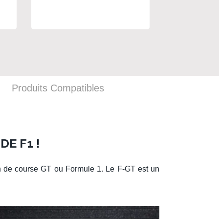
Produits Compatibles
DE F1 !
on de course
GT
ou
Formule 1
. Le
F-GT
est un