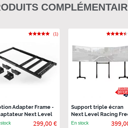
ODUITS COMPLÉMENTAI
(1)
tion Adapter Frame -
Support triple écran
aptateur Next Level
Next Level Racing Fre
cing pour F-GT et
Standing
299,00 €
399,0
stock
En stock