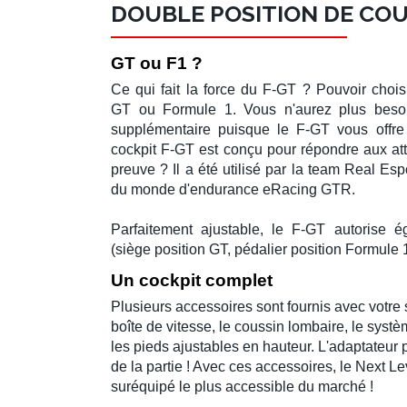
DOUBLE POSITION DE CO
GT ou F1 ?
Ce qui fait la force du
F-GT
? Pouvoir c
hois
GT
ou
Formule 1
. Vous n'aurez plus beso
supplémentaire puisque le
F-GT
vous offr
cockpit F-GT
est conçu pour répondre aux att
preuve ? Il a été utilisé par la team
Real Esp
du monde d'endurance
eRacing GTR
.
Parfaitement ajustable, le
F-GT
autorise ég
(siège position GT, pédalier position
Formule 
Un cockpit complet
Plusieurs accessoires sont fournis avec votre
boîte de vitesse
, le coussin lombaire, le syst
les pieds ajustables en hauteur. L'adaptateur 
de la partie ! Avec ces accessoires, le
Next Le
suréquipé
le plus accessible du marché !