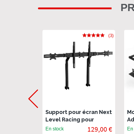
PR
(3)
Support pour écran Next
Mo
Level Racing pour
Ad
Cockpit F-GT
Ra
129,00 €
En stock
En 