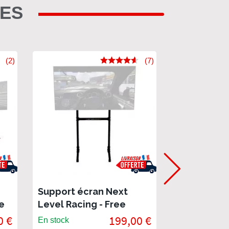
RES
(2)
(7)
Support écran Next
Support pou
e
Level Racing - Free
souris Next
Standing
0 €
199,00 €
En stock
En stock