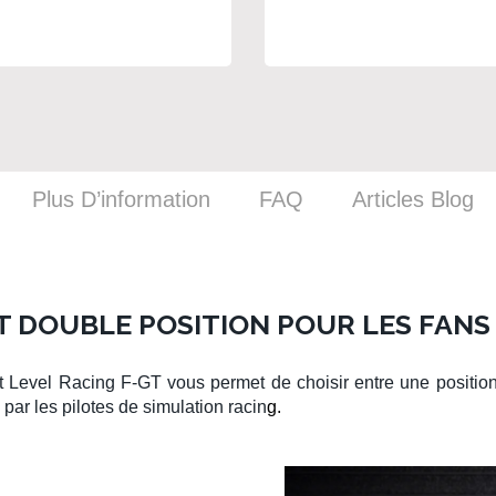
ight Simulator
Plus D’information
FAQ
Articles Blog
T DOUBLE POSITION POUR LES FANS 
t Level Racing F-GT
vous permet de choisir entre une positi
 par les pilotes de simulation racin
g.