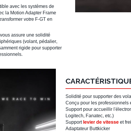
ible avec les systèmes de
ec la
Motion Adapter Frame
ransformer votre
F-GT
en
vous assure une solidité
riphériques (
volant
,
pédalier
,
isamment rigide pour supporter
fessionnels
.
CARACTÉRISTIQUE
Solidité pour supporter des
vola
Conçu pour les professionnels 
Support pour accueillir l'élect
Logitech
,
Fanatec
, etc.)
Support
levier de vitesse
et
fre
Adaptateur Buttkicker