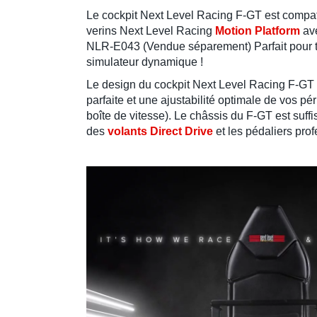
Le
cockpit Next Level Racing F-GT
est compat
verins Next Level Racing
Motion Platform
av
NLR-E043 (Vendue séparement) Parfait pour t
simulateur dynamique
!
Le design du
cockpit Next Level Racing F-GT
parfaite et une ajustabilité optimale de vos pé
boîte de vitesse
). Le
châssis
du
F-GT
est suff
des
volants Direct Drive
et les
pédaliers pro