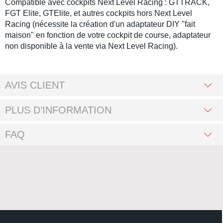
Compatible avec
cockpits Next Level Racing
:
GTTRACK
,
FGT Elite
,
GTElite
, et autres cockpits hors
Next Level
Racing
(nécessite la création d'un adaptateur DIY "fait
maison" en fonction de votre
cockpit de course
, adaptateur
non disponible à la vente via
Next Level Racing
).
AVIS CLIENT
PLUS D’INFORMATION
FAQ