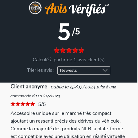
5
/5
Calculé à partir de 1 avis client(s)
Trier les avis :
Client anonyme
publié le 25/07/2023
suite à une
commande du 10/07/2023
5/5
Accessoire unique sur le marché très compact
ajoutant un ressenti précis des dérives du véhicule.
Comme la majorité des produits NLR la plate-forme
est compatible avec une utilisation en réalité virtuelle