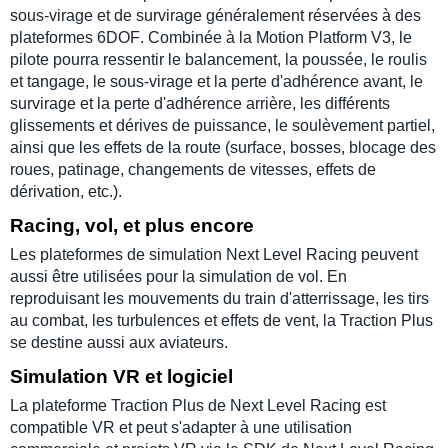
sous-virage
et de
survirage
généralement réservées à des
plateformes 6DOF
. Combinée à la
Motion Platform V3
, le
pilote pourra ressentir le
balancement
, la
poussée
, le
roulis
et
tangage
, le
sous-virage
et la
perte d'adhérence avant
, le
survirage
et la
perte d'adhérence arrière
, les différents
glissements
et
dérives de puissance
, le
soulèvement partiel
,
ainsi que les
effets de la route
(
surface
,
bosses
,
blocage des
roues
,
patinage
,
changements de vitesses
,
effets de
dérivation
, etc.).
Racing, vol, et plus encore
Les
plateformes de simulation Next Level Racing
peuvent
aussi être utilisées pour la
simulation de vol
. En
reproduisant les
mouvements du train d'atterrissage
, les
tirs
au combat, les
turbulences
et
effets de vent
, la
Traction Plus
se destine aussi aux
aviateurs
.
Simulation VR et logiciel
La
plateforme Traction Plus
de
Next Level Racing
est
compatible VR
et peut s'adapter à une
utilisation