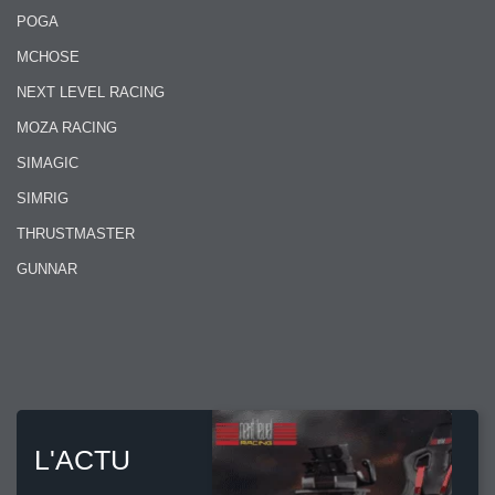
POGA
MCHOSE
NEXT LEVEL RACING
MOZA RACING
SIMAGIC
SIMRIG
THRUSTMASTER
GUNNAR
L'ACTU