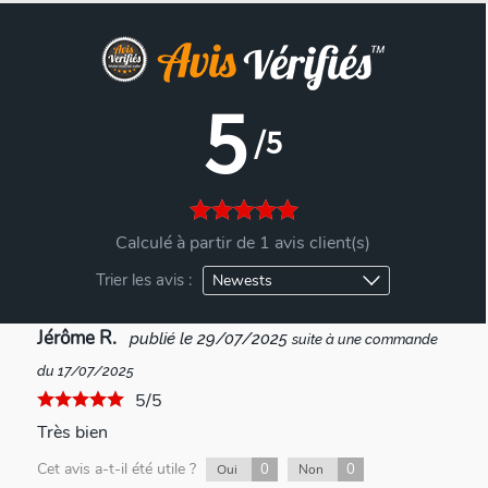
5
/5
Calculé à partir de 1 avis client(s)
Trier les avis :
Jérôme R.
publié le 29/07/2025
suite à une commande
du 17/07/2025
5/5
Très bien
Cet avis a-t-il été utile ?
0
0
Oui
Non