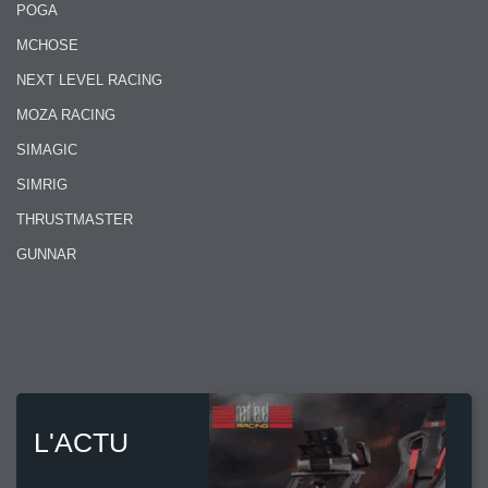
POGA
MCHOSE
NEXT LEVEL RACING
MOZA RACING
SIMAGIC
SIMRIG
THRUSTMASTER
GUNNAR
L'ACTU