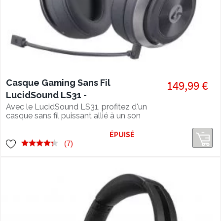
Casque Gaming Sans Fil
149,99 €
LucidSound LS31 -
PS5/PS4/XBOX
Avec le LucidSound LS31, profitez d'un
casque sans fil puissant allié à un son
ONE/PC/SWITCH
solide qui vous convaincra. Le niveau
de confort est excellent. Un des
ÉPUISÉ
meilleurs rapport qualité/prix pour un
(7)
casque gamer ! Compatible PS5.