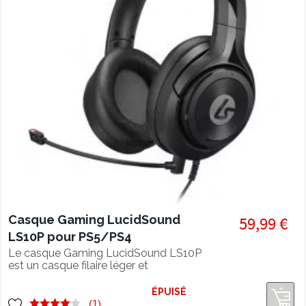
Casque Gaming LucidSound
59,99 €
LS10P pour PS5/PS4
Le casque Gaming LucidSound LS10P
est un casque filaire léger et
performant pour PS5, PS4 et PC avec
double micro.
ÉPUISÉ
(1)