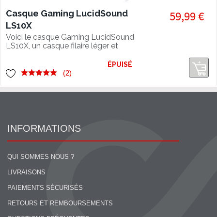
Casque Gaming LucidSound
59,99 €
LS10X
Voici le casque Gaming LucidSound
LS10X, un casque filaire léger et
performant pour XBOX ONE (licence
officielle) et Mobiles.
ÉPUISÉ
(2)
INFORMATIONS
QUI SOMMES NOUS ?
LIVRAISONS
PAIEMENTS SÉCURISÉS
RETOURS ET REMBOURSEMENTS