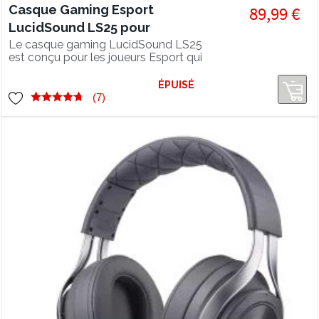
Casque Gaming Esport
89,99 €
LucidSound LS25 pour
PS5/PS4/XBOX/PC/Mobile
Le casque gaming LucidSound LS25
est conçu pour les joueurs Esport qui
veulent performer pendant les
tournois. Un rapport qualité/prix
ÉPUISÉ
incroyable ! Compatible PS5.
(7)