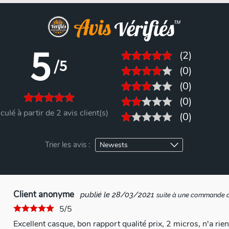
5
(2)
/5
(0)
(0)
(0)
culé à partir de 2 avis client(s)
(0)
Trier les avis :
Client anonyme
publié le 28/03/2021
suite à une commande 
5/5
Excellent casque, bon rapport qualité prix, 2 micros, n'a rie