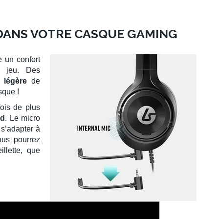
DANS VOTRE CASQUE GAMING
 un confort
e jeu. Des
 légère
de
sque !
ois de plus
nd
. Le micro
s’adapter à
ous pourrez
illette, que