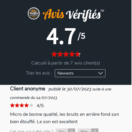
4.7
/5
Calculé à partir de 7 avis client(s)
Trier les avis :
Client anonyme
publié le 30/07/2023
suite à une
commande du 14/07/2023
4/5
Micro de bonne qualité, les bruits en arrière fond son
bien étouffé. Le son est excellent
Cet avis a-t-il été utile ?
0
0
Oui
Non