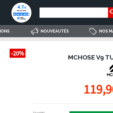
IONS
NOUVEAUTÉS
NOS M
-20%
MCHOSE V9 TU
119,9