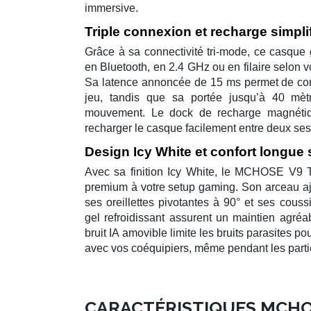
immersive.
Triple connexion et recharge simpli
Grâce à sa
connectivité tri-mode
, ce
casque 
en Bluetooth, en 2.4 GHz ou en filaire selon v
Sa latence annoncée de 15 ms permet de con
jeu, tandis que sa portée jusqu’à 40 mètr
mouvement. Le
dock de recharge magnéti
recharger le casque facilement entre deux ses
Design Icy White et confort longue
Avec sa finition Icy White, le MCHOSE V9 Tu
premium à votre setup gaming. Son arceau aj
ses oreillettes pivotantes à 90° et ses cou
gel refroidissant assurent un maintien agréa
bruit IA
amovible limite les bruits parasites p
avec vos coéquipiers, même pendant les parti
CARACTÉRISTIQUES MCHOS