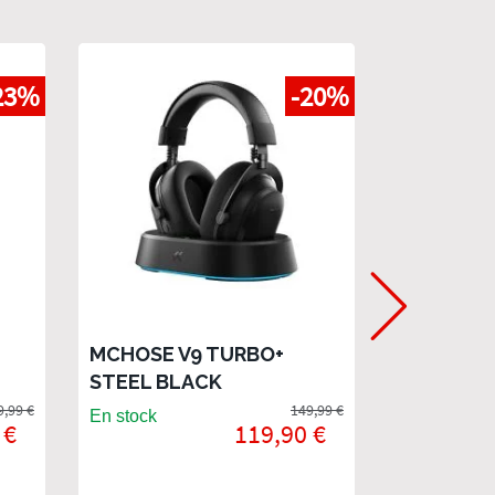
23%
-20%
MCHOSE V9 TURBO+
Mchose A7
STEEL BLACK
White
9,99 €
149,99 €
En stock
En stock
 €
119,90 €