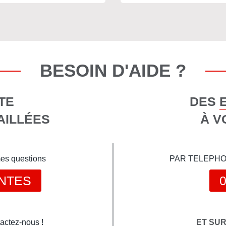
BESOIN D'AIDE ?
TE
DES 
AILLÉES
À V
mes questions
PAR TELEPHONE 
NTES
0
actez-nous !
ET SU