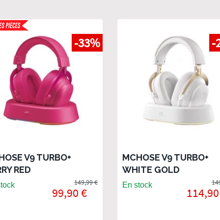
-33%
-
HOSE V9 TURBO+
MCHOSE V9 TURBO+
RRY RED
WHITE GOLD
149,99 €
14
tock
En stock
99,90 €
114,90