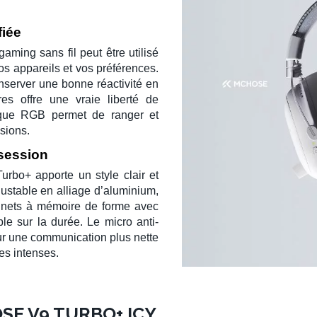
fiée
gaming sans fil
peut être utilisé
os appareils et vos préférences.
server une bonne réactivité en
es offre une vraie liberté de
que
RGB permet de ranger et
sions.
 session
rbo+ apporte un style clair et
ustable en alliage d’aluminium,
ssinets à mémoire de forme avec
ble sur la durée. Le
micro anti-
our une communication plus nette
es intenses.
E V9 TURBO+ ICY