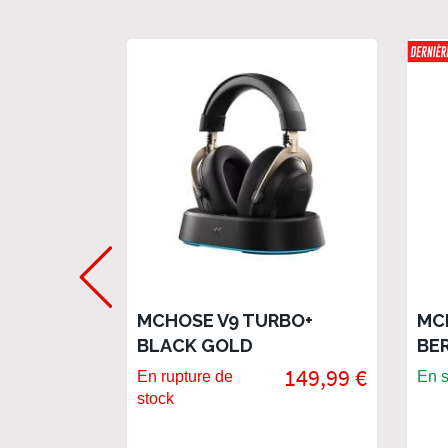
MCHOSE V9 TURBO+
MC
BLACK GOLD
BE
149,99 €
En rupture de
En s
stock