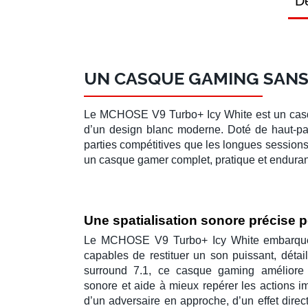
Dé
UN CASQUE GAMING SANS
Le
MCHOSE V9 Turbo+ Icy White
est un
cas
d’un design blanc moderne. Doté de
haut-p
parties compétitives que les longues session
un
casque gamer
complet, pratique et enduran
Une spatialisation sonore précise p
Le MCHOSE V9 Turbo+ Icy White embarq
capables de restituer un son puissant, détai
surround 7.1
, ce
casque gaming
améliore 
sonore et aide à mieux repérer les actions im
d’un adversaire en approche, d’un effet dire