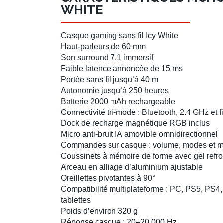
WHITE
Casque gaming sans fil
Icy White
Haut-parleurs de 60 mm
Son surround 7.1
immersif
Faible latence annoncée de 15 ms
Portée sans fil jusqu’à 40 m
Autonomie jusqu’à 250 heures
Batterie 2000 mAh rechargeable
Connectivité tri-mode
: Bluetooth, 2.4 GHz et fi
Dock de recharge magnétique
RGB inclus
Micro anti-bruit IA
amovible omnidirectionnel
Commandes sur casque : volume, modes et m
Coussinets à mémoire de forme avec gel refro
Arceau en alliage d’aluminium ajustable
Oreillettes pivotantes à 90°
Compatibilité multiplateforme
: PC, PS5, PS4, 
tablettes
Poids d’environ 320 g
Réponse casque : 20–20 000 Hz