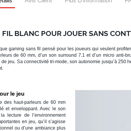
tails
Avis Client
Plus D’information
F
 FIL BLANC POUR JOUER SANS CON
que gaming sans fil
pensé pour les joueurs qui veulent profite
arleurs de 60 mm
, d’un
son surround 7.1
et d’un
micro anti-bru
s de jeu. Sa
connectivité tri-mode
, son autonomie jusqu’à 250 h
t.
our le jeu
ue des
haut-parleurs de 60 mm
llé et enveloppant. Avec le
son
la lecture de l’environnement
portantes en jeu, qu’il s’agisse
ctionnel ou d’une ambiance plus