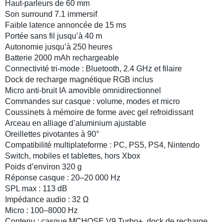
Haut-parleurs de 60 mm
Son surround 7.1
immersif
Faible latence annoncée de 15 ms
Portée sans fil jusqu’à 40 m
Autonomie jusqu’à 250 heures
Batterie 2000 mAh rechargeable
Connectivité tri-mode
: Bluetooth, 2.4 GHz et filaire
Dock de recharge magnétique
RGB inclus
Micro anti-bruit IA
amovible omnidirectionnel
Commandes sur casque : volume, modes et micro
Coussinets à mémoire de forme avec gel refroidissant
Arceau en alliage d’aluminium ajustable
Oreillettes pivotantes à 90°
Compatibilité multiplateforme
: PC, PS5, PS4, Nintendo
Switch, mobiles et tablettes, hors Xbox
Poids d’environ 320 g
Réponse casque : 20–20 000 Hz
SPL max : 113 dB
Impédance audio : 32 Ω
Micro : 100–8000 Hz
Contenu : casque MCHOSE V9 Turbo+, dock de recharge