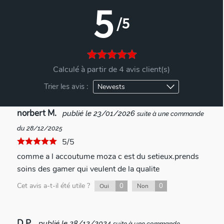
5
/5
Calculé à partir de 4 avis client(s)
Trier les avis :
norbert M.
publié le 23/01/2026
suite à une commande
du 28/12/2025
5/5
comme a l accoutume moza c est du setieux.prends
soins des gamer qui veulent de la qualite
Cet avis a-t-il été utile ?
0
0
Oui
Non
D P.
publié le 28/12/2024
suite à une commande