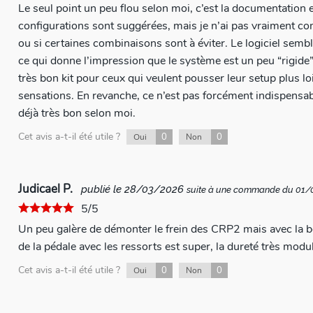
Le seul point un peu flou selon moi, c’est la documentation e
configurations sont suggérées, mais je n’ai pas vraiment co
ou si certaines combinaisons sont à éviter. Le logiciel sem
ce qui donne l’impression que le système est un peu “rigide” sur cet aspect. 
très bon kit pour ceux qui veulent pousser leur setup plus lo
sensations. En revanche, ce n’est pas forcément indispensab
déjà très bon selon moi.
Cet avis a-t-il été utile ?
0
0
Oui
Non
Judicael P.
publié le 28/03/2026
suite à une commande du 01
5/5
Un peu galère de démonter le frein des CRP2 mais avec la 
de la pédale avec les ressorts est super, la dureté très modu
Cet avis a-t-il été utile ?
0
0
Oui
Non