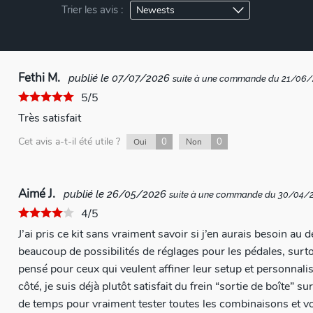
Trier les avis :
Fethi M.
publié le 07/07/2026
suite à une commande du 21/06
5/5
Très satisfait
Cet avis a-t-il été utile ?
0
0
Oui
Non
Aimé J.
publié le 26/05/2026
suite à une commande du 30/04/
4/5
J’ai pris ce kit sans vraiment savoir si j’en aurais besoin au départ. Le kit est très comple
beaucoup de possibilités de réglages pour les pédales, surto
pensé pour ceux qui veulent affiner leur setup et personnaliser 
côté, je suis déjà plutôt satisfait du frein “sortie de boîte” s
de temps pour vraiment tester toutes les combinaisons et voi