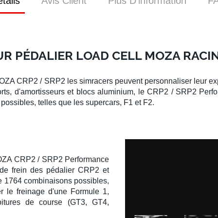
tails
Avis Client
Plus D’information
F
R PÉDALIER LOAD CELL MOZA RACI
MOZA CRP2 / SRP2
les simracers peuvent personnaliser leur ex
ts, d'amortisseurs et blocs aluminium, le
CRP2 / SRP2 Perfo
possibles, telles que les supercars,
F1
et F2.
ZA CRP2 / SRP2 Performance
 de frein des
pédalier CRP2 et
de 1764 combinaisons possibles,
er le freinage d'une
Formule 1
,
itures de course (
GT3
, GT4,