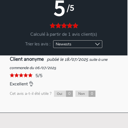
5
/5
Calculé à partir de 1 avis client(s)
Trier les avis :
Client anonyme
publié le 18/07/2025
suite à une
commande du 06/07/2025
5/5
Excellent 👌
Cet avis a-t-il été utile ?
0
0
Oui
Non