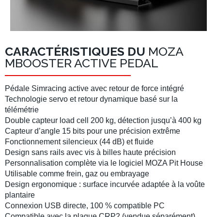
CARACTÉRISTIQUES DU
MOZA
MBOOSTER ACTIVE PEDAL
Pédale Simracing active
avec retour de force intégré
Technologie servo et retour dynamique basé sur la
télémétrie
Double capteur
load cell 200 kg
, détection jusqu’à 400 kg
Capteur d’angle 15 bits
pour une précision extrême
Fonctionnement silencieux
(44 dB) et fluide
Design sans rails
avec vis à billes haute précision
Personnalisation complète
via le logiciel MOZA Pit House
Utilisable comme frein, gaz ou embrayage
Design ergonomique
: surface incurvée adaptée à la voûte
plantaire
Connexion USB directe
, 100 % compatible PC
Compatible avec la plaque CRP2
(vendue séparément)