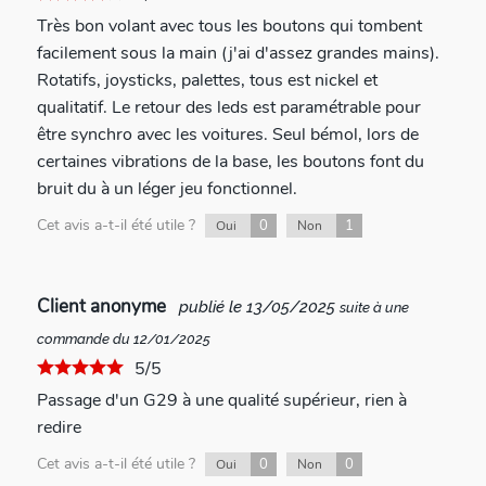
Très bon volant avec tous les boutons qui tombent
facilement sous la main (j'ai d'assez grandes mains).
Rotatifs, joysticks, palettes, tous est nickel et
qualitatif. Le retour des leds est paramétrable pour
être synchro avec les voitures. Seul bémol, lors de
certaines vibrations de la base, les boutons font du
bruit du à un léger jeu fonctionnel.
Cet avis a-t-il été utile ?
0
1
Oui
Non
Client anonyme
publié le 13/05/2025
suite à une
commande du 12/01/2025
5/5
Passage d'un G29 à une qualité supérieur, rien à
redire
Cet avis a-t-il été utile ?
0
0
Oui
Non