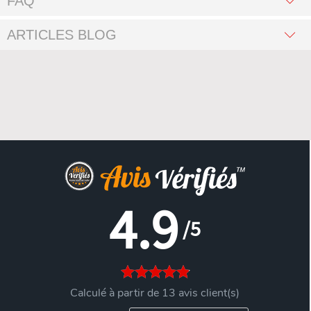
FAQ
ARTICLES BLOG
4.9
/5
Calculé à partir de 13 avis client(s)