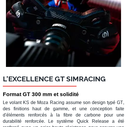
L'EXCELLENCE GT SIMRACING
Format GT 300 mm et solidité
Le
volant KS
de
Moza Racing
assume son design typé
GT
,
des finitions haut de gamme, et une conception faite
d'éléments renforcés à la
fibre de carbone
pour une
durabilité renforcée. Le système
Quick Release
a été