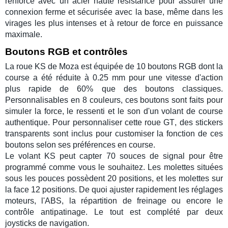
renforcé avec un acier haute résistance pour assurer une
connexion ferme et sécurisée avec la base, même dans les
virages
les plus intenses et à
retour de force
en puissance
maximale.
Boutons RGB et contrôles
La
roue KS
de
Moza
est équipée de 10
boutons RGB
dont la
course a été réduite à 0.25 mm pour une vitesse d'action
plus rapide de 60% que des boutons classiques.
Personnalisables en 8 couleurs, ces boutons sont faits pour
simuler la force, le ressenti et le son d'un
volant de course
authentique. Pour personnaliser cette
roue GT
, des stickers
transparents sont inclus pour customiser la fonction de ces
boutons selon ses préférences en
course
.
Le
volant KS
peut capter 70 souces de signal pour être
programmé comme vous le souhaitez. Les
molettes
situées
sous les pouces possèdent 20 positions, et les molettes sur
la face 12 positions. De quoi ajuster rapidement les
réglages
moteurs
, l'
ABS
, la répartition de
freinage
ou encore le
contrôle
antipatinage
. Le tout est complété par deux
joysticks
de navigation.