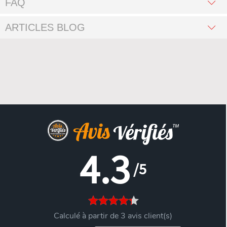
FAQ
ARTICLES BLOG
4.3
/5
Calculé à partir de 3 avis client(s)