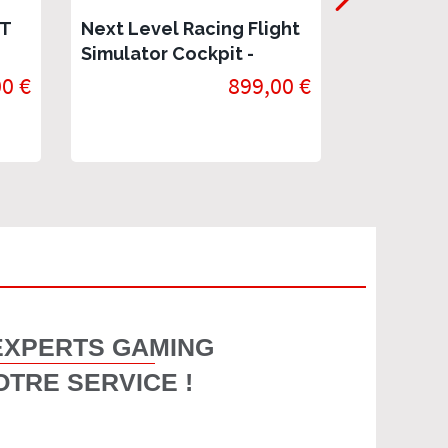
GT
Next Level Racing Flight
ELITE Fre
Simulator Cockpit -
triple mon
Microsoft Flight
Support t
0 €
899,00 €
En stock
Simulator Edition
Next Leve
EXPERTS GAMING
OTRE SERVICE !