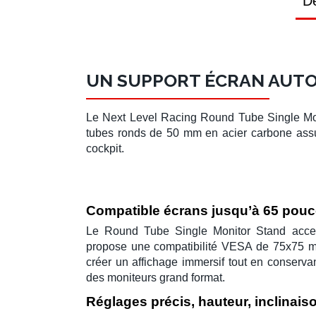
Dé
UN SUPPORT ÉCRAN AUTO
Le
Next Level Racing Round Tube Single Mo
tubes ronds de
50 mm
en
acier carbone
assu
cockpit.
Compatible écrans jusqu’à 65 pou
Le
Round Tube Single Monitor Stand
acce
propose une compatibilité
VESA
de
75x75 
créer un affichage immersif tout en conserv
des moniteurs grand format.
Réglages précis, hauteur, inclinais