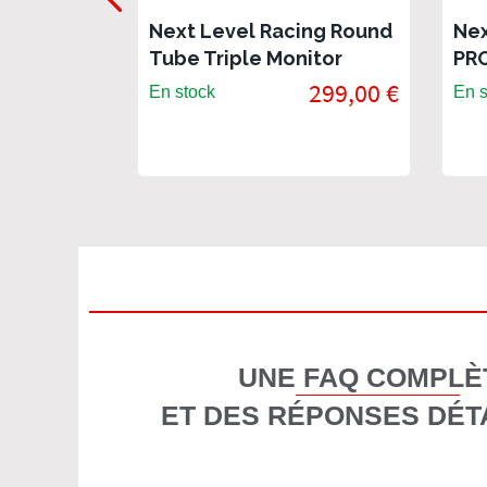
Next Level Racing Round
Nex
Tube Triple Monitor
PRO
Stand
299,00 €
En stock
En s
UNE FAQ COMPLÈ
ET DES RÉPONSES DÉT