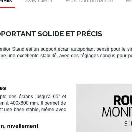
tails
Avis Client
Plus D’information
F
PORTANT SOLIDE ET PRÉCIS
nitor Stand
est un
support écran autoportant
pensé pour le
si
re une excellente stabilité, avec des réglages conçus pour po
ces
pte des
écrans jusqu’à 65”
et
mm
à
400x800 mm
. Il permet de
ant une base stable, même avec
on, nivellement