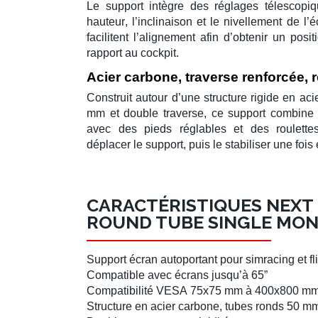
Le support intègre des réglages télescopiq
hauteur
, l’
inclinaison
et le
nivellement
de l’é
facilitent l’alignement afin d’obtenir un pos
rapport au cockpit.
Acier carbone, traverse renforcée, r
Construit autour d’une structure rigide en
aci
mm
et
double traverse
, ce support combine ri
avec des
pieds réglables
et des
roulette
déplacer le support, puis le stabiliser une fois 
CARACTÉRISTIQUES NEXT 
ROUND TUBE SINGLE MON
Support écran autoportant
pour
simracing
et
f
Compatible avec
écrans jusqu’à 65”
Compatibilité
VESA
75x75 mm à 400x800 m
Structure en
acier carbone
, tubes ronds
50 m