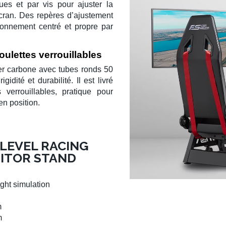
ues et par vis pour ajuster la
cran. Des repères d’ajustement
itionnement centré et propre par
oulettes verrouillables
er carbone
avec tubes ronds
50
gidité et durabilité. Il est livré
s verrouillables
, pratique pour
en position.
LEVEL RACING
ITOR STAND
light simulation
m
m