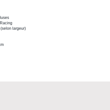
luses
 Racing
 (selon largeur)
 cm