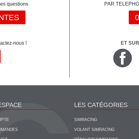
mes questions
PAR TELEPHONE 
NTES
0
actez-nous !
ET SU
ESPACE
LES CATÉGORIES
MPTE
SIMRACING
MMANDES
VOLANT SIMRACING