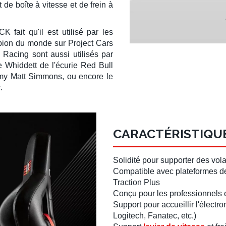
 de boîte à vitesse
et de
frein à
CK
fait qu'il est utilisé par les
ampion du monde sur
Project Cars
l Racing
sont aussi utilisés par
 Whiddett
de l'écurie
Red Bull
my
Matt Simmons
, ou encore le
r
.
CARACTÉRISTIQU
Solidité pour supporter des
vola
Compatible avec
plateformes d
Traction Plus
Conçu pour les professionnels 
Support pour accueillir l'élect
Logitech
,
Fanatec
, etc.)