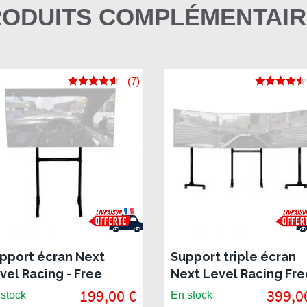
ODUITS COMPLÉMENTAI
(7)
pport écran Next
Support triple écran
vel Racing - Free
Next Level Racing Fre
anding
Standing
199,00 €
399,0
stock
En stock