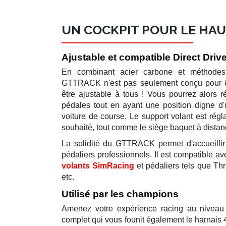
UN COCKPIT POUR LE HAU
Ajustable et compatible Direct Driv
En combinant
acier carbone
et méthodes 
GTTRACK
n'est pas seulement conçu pour êtr
être ajustable à tous ! Vous pourrez alors r
pédales
tout en ayant une position digne d'u
voiture de course
. Le
support volant
est
régl
souhaité, tout comme le
siège baquet
à distan
La solidité du
GTTRACK
permet d'accueilli
pédaliers professionnels
. Il est compatible a
volants SimRacing
et
pédaliers
tels que
Thr
etc.
Utilisé par les champions
Amenez votre expérience racing au niveau
complet qui vous founit également le
harnais 