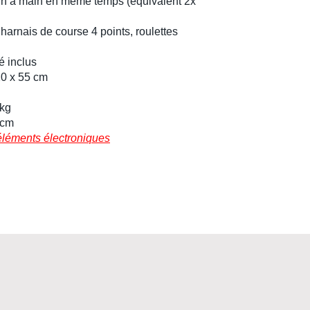
in à main
en même temps (équivalent 2x
,
harnais de course 4 points
, roulettes
é inclus
20 x 55 cm
 kg
0 cm
éléments électroniques