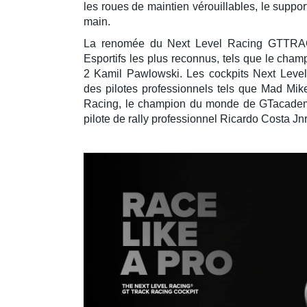
les roues de maintien vérouillables, le
support
main
.
La renomée du
Next Level Racing
GTTRA
Esportifs les plus reconnus, tels que le ch
2
Kamil Pawlowski
. Les cockpits
Next Leve
des
pilotes professionnels
tels que
Mad Mike
Racing
, le champion du monde de
GTacade
pilote de
rally
professionnel
Ricardo Costa Jn