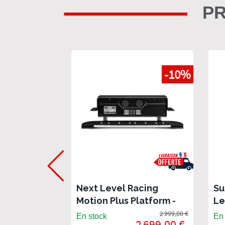
PR
-10%
Next Level Racing
Su
Motion Plus Platform -
Le
Plateforme dynamique
St
2 999,00 €
En stock
En 
2 699,00 €