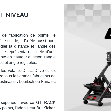
T NIVEAU
e
de fabrication de pointe, le
e solide, il l'a été aussi pour
égler la
distance
et
l'angle
des
ne représentation fidèle d'une
able
en hauteur et selon l'angle
ce et angle réglables.
r les
volants Direct Drive
et les
vec tous les grands fabricants de
ustmaster
,
Logitech
ou
Fanatec
 supérieur avec ce
GTTRACK
4 points
, l'
adaptateur ButtKicker
,