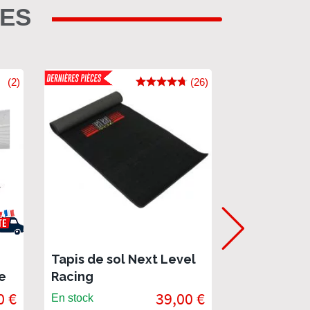
RES
(2)
(26)
Tapis de sol Next Level
Support pou
e
Racing
souris Next
0 €
39,00 €
En stock
En stock