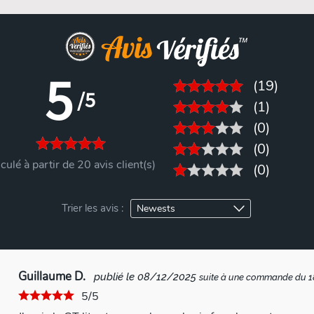
5
(19)
/5
(1)
(0)
(0)
culé à partir de 20 avis client(s)
(0)
Trier les avis :
Guillaume D.
publié le 08/12/2025
suite à une commande du 
5/5