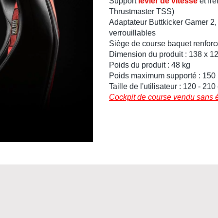
Support
levier de vitesse
et
fre
Thrustmaster TSS
)
Adaptateur Buttkicker
Gamer 2
verrouillables
Siège de course
baquet
renforc
Dimension du produit : 138 x 1
Poids du produit : 48 kg
Poids maximum supporté : 150
Taille de l'utilisateur : 120 - 21
Cockpit de course vendu sans 