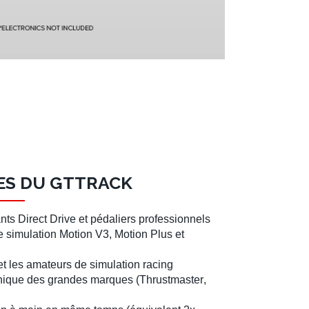
ES DU GTTRACK
nts Direct Drive
et
pédaliers
professionnels
e simulation
Motion V3
,
Motion Plus
et
et les amateurs de
simulation racing
ronique des grandes marques (
Thrustmaster
,