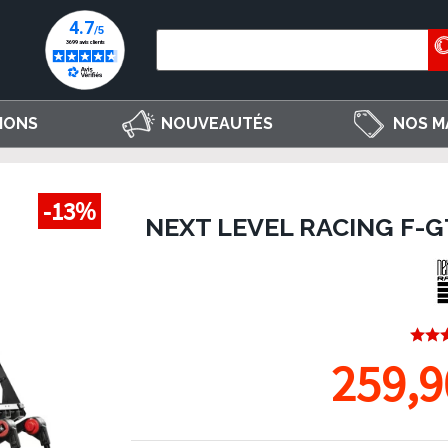
IONS
NOUVEAUTÉS
NOS M
-13%
NEXT LEVEL RACING F-GT
259,9