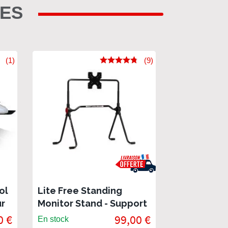
RES
(1)
(9)
ol
Lite Free Standing
ur
Monitor Stand - Support
écran Next Level Racing
0 €
99,00 €
En stock