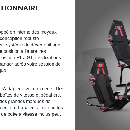
TIONNAIRE
oppé en interne des
moyeux
 conception robuste
eur
système de déverrouillage
 position à l'autre très
position F1
à
GT
, ces fixations
e ranger après votre session de
que !
s'adapter a votre matériel. Des
boîtes de vitesse
et
pédaliers
.
s des grandes marques de
 encore
Fanatec
, ainsi que les
de boîte à vitesse inclus peut