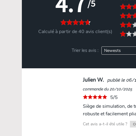
4.7
/5
Calculé à partir de 40 avis client(s)
Trier les avis :
Julien W.
publié le 06/
commande du 20/10/2025
5/5
Siège de simulation, de t
robuste et facilement plia
Cet avis a-t-il été utile ?
O