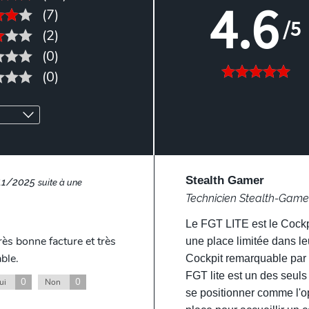
4.6
(7)
/5
(2)
(0)
(0)
Stealth Gamer
11/2025
suite à une
Technicien Stealth-Game
Le FGT LITE est le Cockpi
rès bonne facture et très
une place limitée dans le
ble.
Cockpit remarquable par 
FGT lite est un des seuls
0
0
ui
Non
se positionner comme l'opt