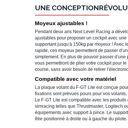
UNE CONCEPTIONRÉVOLU
Moyeux ajustables !
Pendant deux ans
Next Level Racing
a dével
ajustables pour proposer un cockpit avec une
supportant
jusqu'à 150kg
par moyeux ! Avec l
rapide
, ces
moyeux
permettent de passer d'une
simplement. En plus de pouvoir passer d'une
vous permettront de plier votre cockpit pour l
course, sans avoir besoin de retirer l'électroni
Compatible avec votre matériel
La plaque volant du
F-GT Lite
est conçue pour 
fixations sont prévues pours pour vos
volants
,
Le
F-GT Lite
est compatible avec les produit
simracing
telles que
Thrustmaster
,
Logitech
ou
équipements avec support à pince. Le support 
être positionné à droite ou à gauche du pilote.