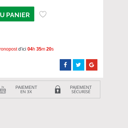
U PANIER
hronopost
d'ici
04
h
35
m
19
s
PAIEMENT
PAIEMENT
EN 3X
SÉCURISÉ