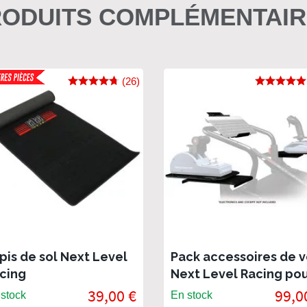
ODUITS COMPLÉMENTAI
(26)
pis de sol Next Level
Pack accessoires de v
cing
Next Level Racing po
F-GT Lite / GT Lite
39,00 €
99,0
stock
En stock