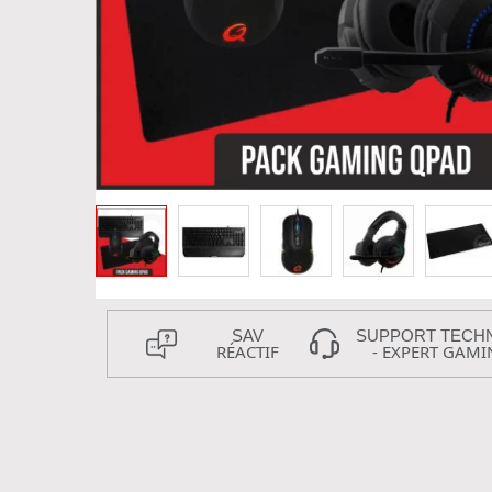
SAV
SUPPORT TECH
RÉACTIF
- EXPERT GAMI