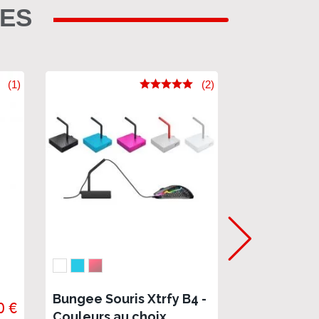
RES
(1)
(2)
Keycaps M
(FR) - Frenc
Bungee Souris Xtrfy B4 -
(JAUNE)
0 €
En stock
Couleurs au choix