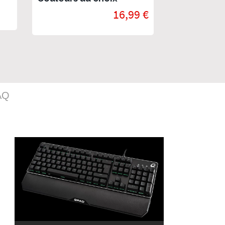
16,99 €
AQ