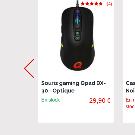
(4)
Souris gaming Qpad DX-
Ca
30 - Optique
Noi
29,90 €
En stock
En r
stoc