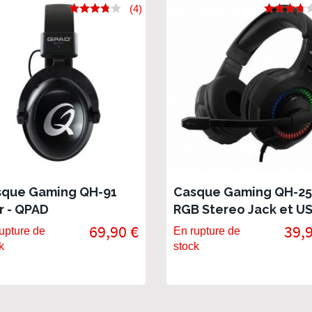
(4)
sque Gaming QH-91
Casque Gaming QH-25
r - QPAD
RGB Stereo Jack et U
7.1 - QPAD
69,90 €
39,
upture de
En rupture de
k
stock