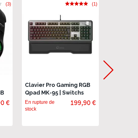
(3)
(1)
Clavier Pro Gaming RGB
QPAD | MK
SB
Qpad MK-95 | Switchs
Méca-me
optiques permutables
Gaming, 
90 €
199,90 €
En rupture de
En rupture 
rétro-écl
stock
stock