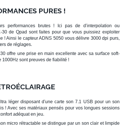
ORMANCES PURES !
s performances brutes ! Ici pas de d'interpolation ou
-30
de
Qpad
sont faites pour que vous puissiez exploiter
e ! Ainsi le
capteur ADNS 5050
vous délivre 3000 dpi purs,
iers de réglages.
-30
offre une prise en main excellente avec sa surface soft-
de 1000Hz sont preuves de fiabilité !
RÉTROÉCLAIRAGE
ltra léger
disposant d'une
carte son 7.1 USB
pour un
son
s ! Avec ses matériaux pensés pour vos longues sessions
onfort adéquat en jeu.
 son
micro rétractable
se distingue par un son clair et limpide