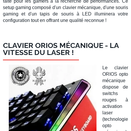
faite pour les gamers à la recherche de
performances
. Ce
setup gaming
composé d'un
clavier mécanique
, d'une
souris
gaming
et d'un
tapis de souris à LED
illuminera votre
configuration tout en offrant une qualité reconnue !
CLAVIER ORIOS MÉCANIQUE - LA
VITESSE DU LASER !
Le
clavier
ORIOS opto
mécanique
dispose de
switchs
rouges à
activation
laser
(technologie
opto