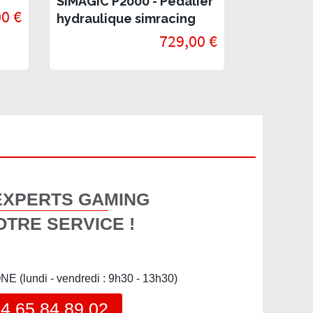
SIMAGIC P2000 - Pédalier
0 €
En stock
hydraulique simracing
729,00 €
EXPERTS GAMING
OTRE SERVICE !
(lundi - vendredi : 9h30 - 13h30)
4 65 84 89 02