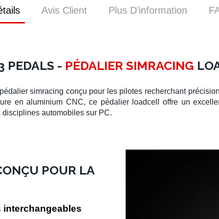
tails
Avis Client
Plus D’information
F
3 PEDALS -
PÉDALIER SIMRACING
LOA
pédalier simracing
conçu pour les pilotes recherchant précision,
cture en
aluminium CNC
, ce
pédalier loadcell
offre un excellen
s disciplines automobiles sur PC.
 CONÇU POUR LA
s interchangeables