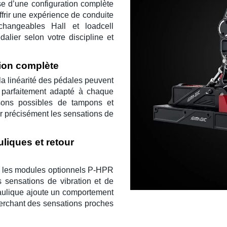
e d’une configuration complète
ffrir une expérience de conduite
rchangeables
Hall
et
loadcell
alier selon votre discipline et
ion complète
 la linéarité des pédales peuvent
t parfaitement adapté à chaque
sons possibles de tampons et
r précisément les sensations de
liques et retour
 les modules optionnels
P-HPR
 sensations de vibration et de
aulique ajoute un comportement
cherchant des sensations proches