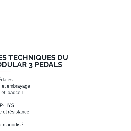
ES TECHNIQUES DU
ODULAR 3 PEDALS
édales
in et embrayage
l
et
loadcell
P-HYS
 et résistance
ium anodisé