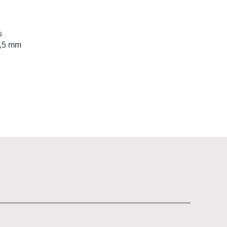
C
s
8,5 mm