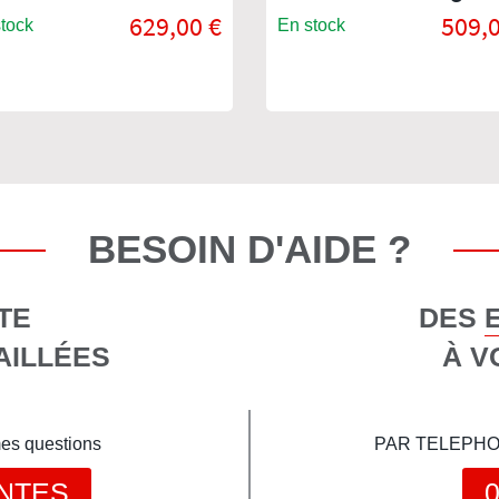
double
629,00 €
509,0
tock
En stock
BESOIN D'AIDE ?
TE
DES 
AILLÉES
À V
mes questions
PAR TELEPHONE 
NTES
0