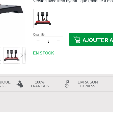
Version avec frein hydraulique (module à mo
Quantité:
AJOUTER A
EN STOCK
NIQUE
100%
LIVRAISON
NG -
FRANCAIS
EXPRESS