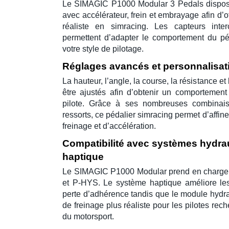
Le
SIMAGIC P1000 Modular 3 Pedals
dispos
avec accélérateur, frein et embrayage afin d’o
réaliste en
simracing
. Les capteurs inte
permettent d’adapter le comportement du péd
votre style de pilotage.
Réglages avancés et personnalisat
La hauteur, l’angle, la course, la résistance et
être ajustés afin d’obtenir un comportemen
pilote. Grâce à ses nombreuses combinai
ressorts, ce
pédalier simracing
permet d’affine
freinage et d’accélération.
Compatibilité avec systèmes hydrau
haptique
Le
SIMAGIC P1000 Modular
prend en charge
et
P-HYS
. Le système haptique améliore les
perte d’adhérence tandis que le module hydr
de freinage plus réaliste pour les pilotes re
du motorsport.