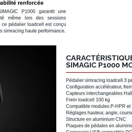
bilité renforcée
SIMAGIC P1000
garantit une
ilité même lors des sessions
, ce
pédalier loadcell
est conçu
ns
simracing
haute performance.
CARACTÉRISTIQU
SIMAGIC P1000 M
Pédalier simracing loadcell 3 p
Configuration accélérateur, fre
Capteurs interchangeables
Hal
Frein
loadcell 100 kg
Compatible modules
P-HPR
et
Réglages hauteur, angle, course
Structure en
aluminium CNC
Plaques de pédales en alumin