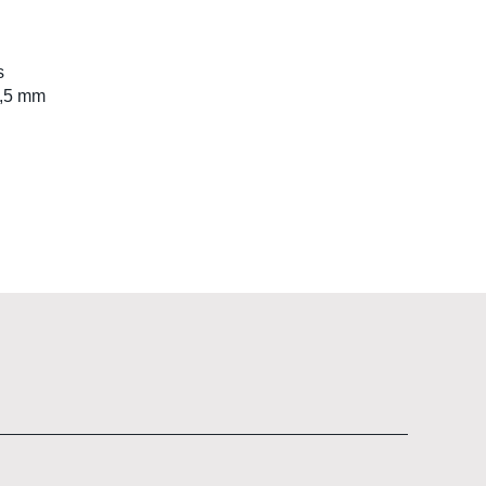
C
s
8,5 mm