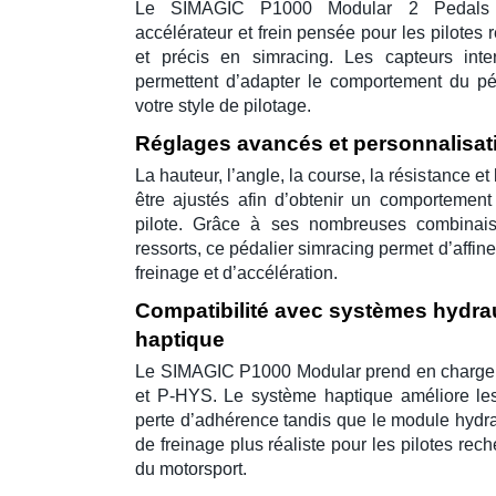
Le
SIMAGIC P1000 Modular 2 Pedals
accélérateur et frein pensée pour les pilotes
et précis en
simracing
. Les capteurs int
permettent d’adapter le comportement du péd
votre style de pilotage.
Réglages avancés et personnalisat
La hauteur, l’angle, la course, la résistance et
être ajustés afin d’obtenir un comportemen
pilote. Grâce à ses nombreuses combinai
ressorts, ce
pédalier simracing
permet d’affine
freinage et d’accélération.
Compatibilité avec systèmes hydrau
haptique
Le
SIMAGIC P1000 Modular
prend en charge
et
P-HYS
. Le système haptique améliore les
perte d’adhérence tandis que le module hydr
de freinage plus réaliste pour les pilotes re
du motorsport.