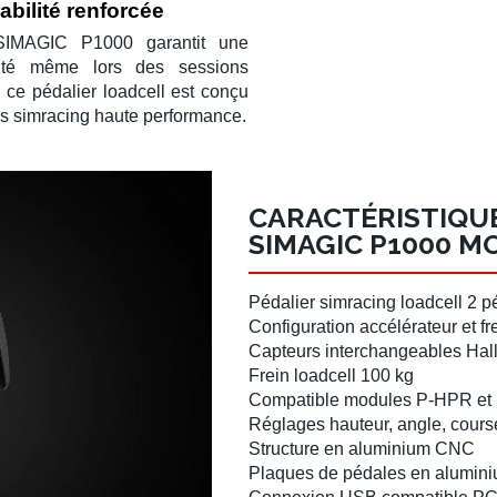
bilité renforcée
SIMAGIC P1000
garantit une
ilité même lors des sessions
, ce
pédalier loadcell
est conçu
ns
simracing
haute performance.
CARACTÉRISTIQU
SIMAGIC P1000 M
Pédalier simracing loadcell 2 p
Configuration accélérateur et fr
Capteurs interchangeables
Hal
Frein
loadcell 100 kg
Compatible modules
P-HPR
et
Réglages hauteur, angle, course
Structure en
aluminium CNC
Plaques de pédales en alumin