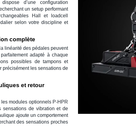
dispose d’une configuration
 recherchant un setup performant
erchangeables
Hall
et
loadcell
alier selon votre discipline et
ion complète
 la linéarité des pédales peuvent
t parfaitement adapté à chaque
sons possibles de tampons et
r précisément les sensations de
liques et retour
 les modules optionnels
P-HPR
 sensations de vibration et de
aulique ajoute un comportement
cherchant des sensations proches