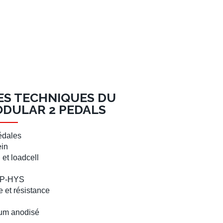
ES TECHNIQUES DU
ODULAR 2 PEDALS
édales
ein
l
et
loadcell
P-HYS
 et résistance
ium anodisé