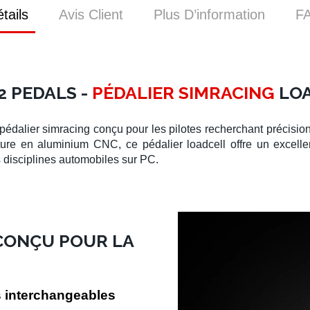
tails
Avis Client
Plus D’information
F
2 PEDALS -
PÉDALIER SIMRACING
LOA
pédalier simracing
conçu pour les pilotes recherchant précision,
cture en
aluminium CNC
, ce
pédalier loadcell
offre un excellen
s disciplines automobiles sur PC.
 CONÇU POUR LA
s interchangeables