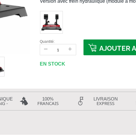
Version avec frein hydraulique (module à mo
Quantité:
AJOUTER A
EN STOCK
NIQUE
100%
LIVRAISON
NG -
FRANCAIS
EXPRESS