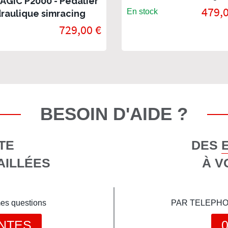
AGIC P2000 - Pédalier
479,0
En stock
raulique simracing
729,00 €
BESOIN D'AIDE ?
TE
DES 
AILLÉES
À V
mes questions
PAR TELEPHONE 
NTES
0