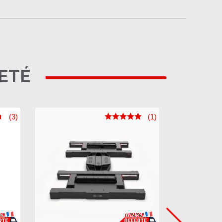
HETÉ
(3)
(1)