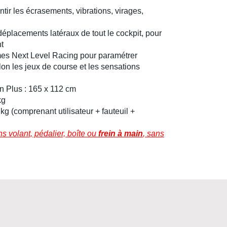
ntir les
écrasements
,
vibrations
,
virages
,
déplacements latéraux de tout le cockpit, pour
t
rmes
Next Level Racing
pour paramétrer
lon les
jeux de course
et les sensations
on Plus
: 165 x 112 cm
kg
g (comprenant utilisateur + fauteuil +
 volant, pédalier, boîte ou
frein à main
, sans