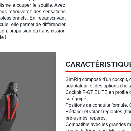
lisme
à couper le souffle. Avec
vous retrouverez des sensations
rofessionnels
. En retranscrivant
cule
, elle permet de différencier
tion
,
propulsion
ou
transmission
ie !
CARACTÉRISTIQUE
SimRig
composé d'un
cockpit
,
adaptateur, et des options chois
Cockpit F-GT ELITE
en
profilé
suréquipé
Positions de conduite formule, G
Pédalier et volant réglables (ha
pré-usinés, repères.
Compatible avec les grandes m
Logitech
,
Simucube
,
Moza
etc.