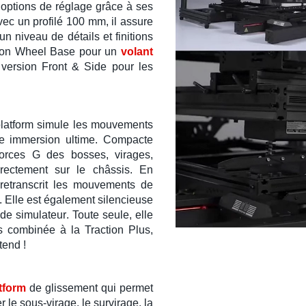
options de réglage grâce à ses
avec un
profilé 100 mm
, il assure
un niveau de détails et finitions
ion
Wheel Base
pour un
volant
 version
Front & Side
pour les
latform
simule les
mouvements
ne
immersion
ultime. Compacte
forces G
des
bosses
,
virages
,
rectement sur le
châssis
. En
 retranscrit les mouvements de
. Elle est également silencieuse
 de simulateur
. Toute seule, elle
is combinée à la
Traction Plus
,
tend !
tform
de
glissement
qui permet
r le
sous-virage
, le
survirage
, la