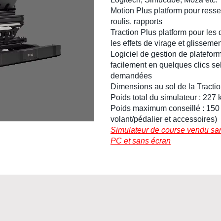
Motion Plus platform
pour resse
roulis
,
rapports
Traction Plus platform
pour les 
les effets de
virage
et
glissemen
Logiciel de gestion de platefo
facilement en quelques clics se
demandées
Dimensions au sol de la
Tracti
Poids total du simulateur : 227 
Poids maximum conseillé : 150 k
volant/pédalier et accessoires)
Simulateur de course vendu sans
PC et sans écran