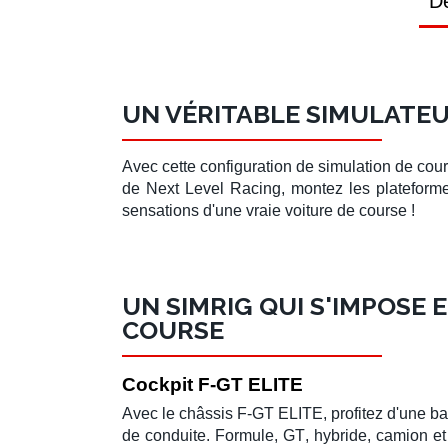
Dé
UN VÉRITABLE SIMULATE
Avec cette
configuration
de
simulation de cou
de
Next Level Racing
, montez les
platefor
sensations d'une vraie
voiture de course
!
UN SIMRIG QUI S'IMPOSE 
COURSE
Cockpit F-GT ELITE
Avec le
châssis F-GT ELITE
, profitez d'une b
de conduite
.
Formule
,
GT
,
hybride
,
camion
e