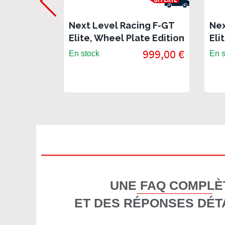
Next Level Racing F-GT
Nex
Elite, Wheel Plate Edition
Eli
- Cockpit SimRacing
Edi
999,00 €
En stock
En s
aluminium
Alu
UNE FAQ COMPLÈ
ET DES RÉPONSES DÉT