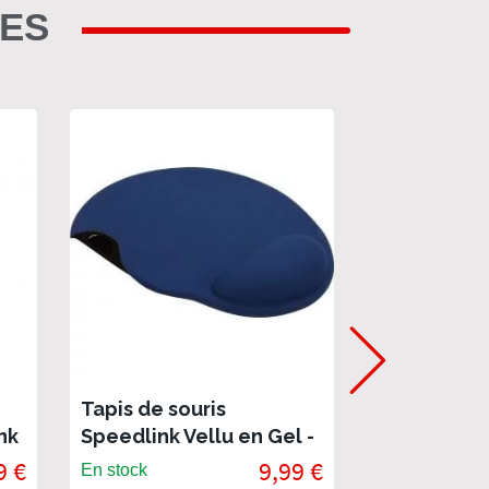
RES
Tapis de souris
Repose Po
nk
Speedlink Vellu en Gel -
Speedlink S
Bleu
9 €
9,99 €
En stock
En rupture de