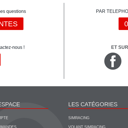
mes questions
PAR TELEPHONE 
NTES
0
actez-nous !
ET SU
ESPACE
LES CATÉGORIES
MPTE
SIMRACING
MMANDES
VOLANT SIMRACING