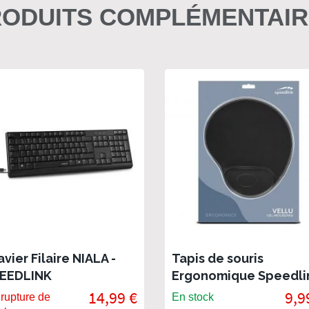
ODUITS COMPLÉMENTAI
avier Filaire NIALA -
Tapis de souris
EEDLINK
Ergonomique Speedli
Vellu en Gel - Noir
14,99 €
9,9
rupture de
En stock