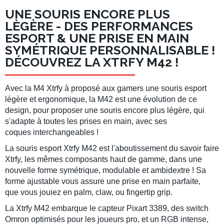
UNE SOURIS ENCORE PLUS
LÈGÈRE - DES PERFORMANCES
ESPORT & UNE PRISE EN MAIN
SYMÉTRIQUE
PERSONNALISABLE !
DÉCOUVREZ LA XTRFY M42 !
Avec la
M4 Xtrfy
à proposé aux gamers une souris esport
légère et ergonomique, la
M42
est une évolution de ce
design, pour proposer une souris encore plus légère, qui
s'adapte à toutes les prises en main, avec ses
coques interchangeables !
La
souris esport Xtrfy M42
est l'aboutissement du savoir faire
Xtrfy, les mêmes composants haut de gamme, dans une
nouvelle forme symétrique, modulable et ambidextre ! Sa
forme ajustable vous assure une prise en main parfaite,
que vous jouiez en palm, claw, ou fingertip grip.
La
Xtrfy M42
embarque le capteur Pixart 3389, des switch
Omron optimisés pour les joueurs pro, et un RGB intense,