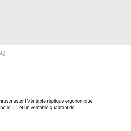
AQ
hrustmaster !
Véritable réplique ergonomique
chelle 1:1 et un veritable
quadrant
de