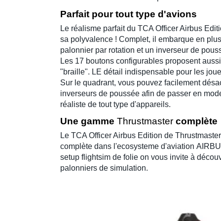
Parfait pour tout type d'avions
Le réalisme parfait du
TCA Officer Airbus Edit
sa polyvalence ! Complet, il embarque en plus 
palonnier par rotation et un inverseur de pous
Les 17 boutons configurables proposent aussi u
"braille". LE détail indispensable pour les jou
Sur le
quadrant, v
ous pouvez facilement
désac
inverseurs de poussée afin de passer en mode 
réaliste de tout type d'appareils.
Une gamme
Thrustmaster
complète
Le
TCA Officer Airbus Edition de
Thrustmaste
complète dans l'ecosysteme d'aviation
AIRB
setup flightsim
de folie on vous invite à découv
palonniers de simulation.