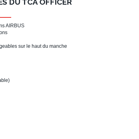
S DU TCA OFFICER
ons AIRBUS
tons
geables sur le haut du manche
lable)