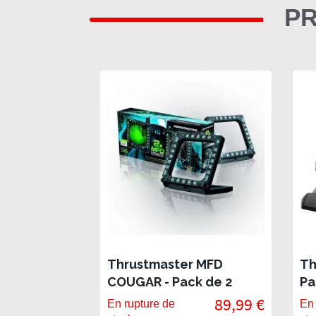
PR
Thrustmaster MFD
Th
COUGAR - Pack de 2
Pa
Cockpit Panel USB
89,99 €
En rupture de
En 