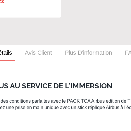
ck
tails
Avis Client
Plus D’information
F
US AU SERVICE DE L'IMMERSION
des conditions parfaites avec le
PACK TCA Airbus edition
de
T
z une prise en main unique avec un
stick réplique Airbus
à l'é