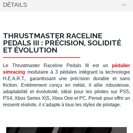
DÉTAILS
THRUSTMASTER RACELINE
PEDALS III : PRÉCISION, SOLIDITÉ
ET ÉVOLUTION
Le
Thrustmaster Raceline Pedals III
est un
pédalier
simracing
modulaire à
3 pédales
intégrant la technologie
H.E.A.R.T.
, garantissant une précision durable et sans
friction. Entièrement conçu en
métal
, il allie robustesse,
adaptabilité et évolutivité, idéal pour les pilotes sur
PS5
,
PS4
,
Xbox Series X|S
,
Xbox One
et
PC
. Pensé pour offrir un
ressenti réaliste, il s’adapte à tous les styles de
pilotage
.