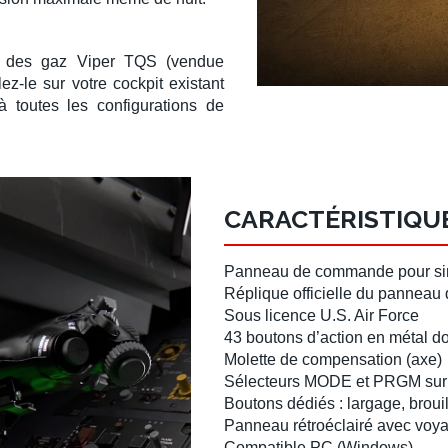
e des gaz Viper TQS
(vendue
llez-le sur votre cockpit existant
à toutes les configurations de
CARACTÉRISTIQU
Panneau de commande pour sim
Réplique officielle
du panneau 
Sous licence U.S. Air Force
43 boutons d’action en métal
do
Molette de compensation
(axe)
Sélecteurs MODE et PRGM
sur
Boutons dédiés
: largage, broui
Panneau rétroéclairé
avec voya
Compatible PC
(Windows)