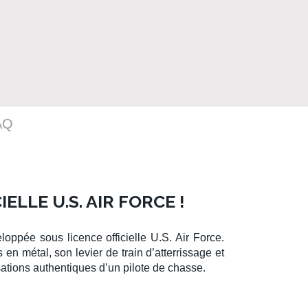
AQ
LLE U.S. AIR FORCE !
eloppée sous
licence officielle U.S. Air Force
.
n métal, son levier de train d’atterrissage et
sations authentiques d’un
pilote de chasse
.