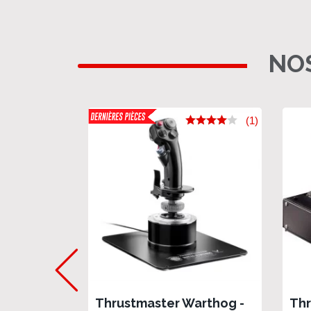
NOS
(1)
Thrustmaster Warthog -
Th