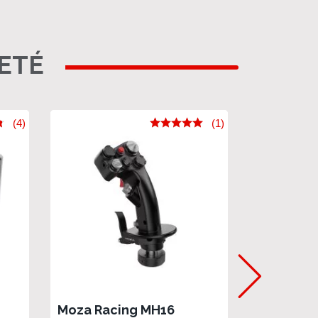
HETÉ
(4)
(1)
Moza Racing MH16
THRUSTMA