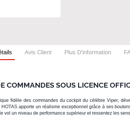
tails
Avis Client
Plus D’information
F
E COMMANDES SOUS LICENCE OFFICIE
lique fidèle des commandes du
cockpit
du célèbre
Viper
, dév
r
HOTAS
apporte un réalisme exceptionnel grâce à ses boutons e
de vol
un niveau de performance supérieur et ressentez les sen