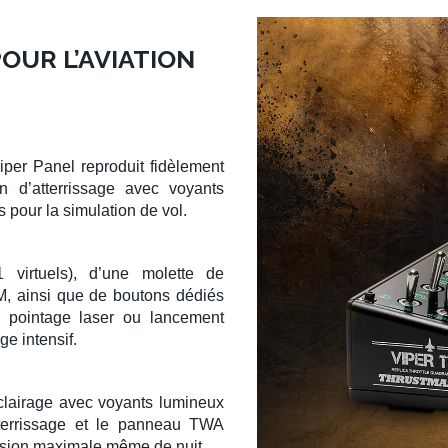
OUR L’AVIATION
iper Panel
reproduit fidèlement
in d’atterrissage
avec voyants
 pour la simulation de vol.
1 virtuels), d’une
molette de
, ainsi que de boutons dédiés
ur, pointage laser ou lancement
e intensif.
clairage avec voyants lumineux
tterrissage et le panneau TWA
rsion maximale même de nuit.