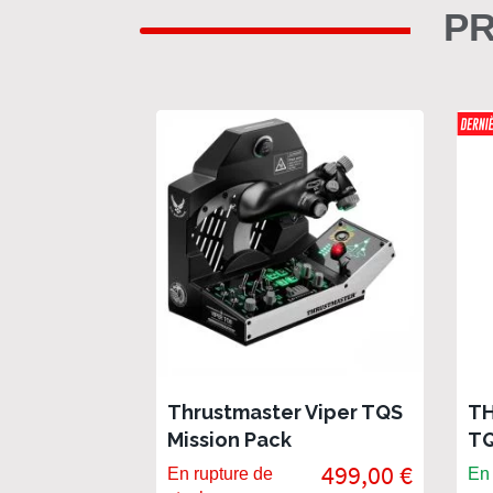
PR
Thrustmaster Viper TQS
TH
Mission Pack
T
499,00 €
En rupture de
En 