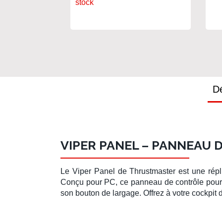
stock
Dé
VIPER PANEL – PANNEAU D
Le
Viper Panel
de
Thrustmaster
est une rép
Conçu pour
PC
, ce panneau de contrôle pou
son bouton de largage. Offrez à votre
cockpit 