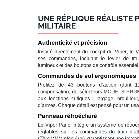
UNE RÉPLIQUE RÉALISTE P
MILITAIRE
Authenticité et précision
Inspiré directement du cockpit du
Viper
, le
V
ses commandes, incluant le
levier de tra
lumineux et des boutons de contrôle essentiels
Commandes de vol ergonomiques
Profitez de
43 boutons d’action
(dont 1
compensation
, de sélecteurs MODE et PRGM
aux fonctions critiques : largage, brouille
d’armes. Chaque détail est pensé pour un usag
Panneau rétroéclairé
Le
Viper Panel
intègre un système de rétroé
réglables sur les commandes du train d’a
(
Threat Warning Aux
), garantissant une imme