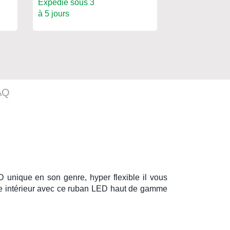
Expédié sous 3
Expédié sous
à 5 jours
à 5 jours
AQ
 unique en son genre, hyper flexible il vous
e intérieur avec ce
ruban LED
haut de gamme