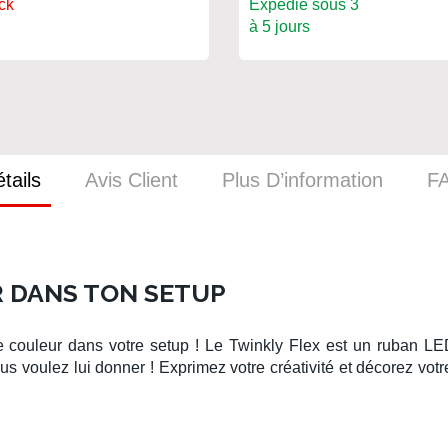
ck
Expédié sous 3
à 5 jours
tails
Avis Client
Plus D’information
F
 DANS TON SETUP
e couleur dans votre setup ! Le
Twinkly Flex
est un ruban LED
s voulez lui donner ! Exprimez votre créativité et décorez votr