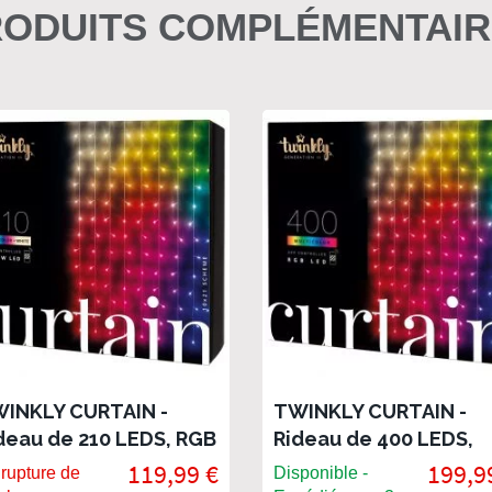
ODUITS COMPLÉMENTAI
INKLY CURTAIN -
TWINKLY CURTAIN -
deau de 210 LEDS, RGB
Rideau de 400 LEDS,
 White, connecté
RGB et White, connec
119,99 €
199,9
rupture de
Disponible -