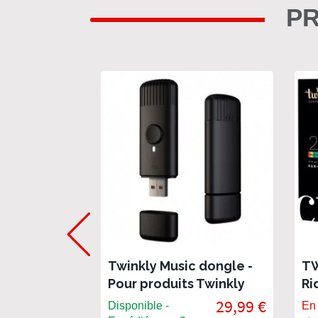
PR
Twinkly Music dongle -
TW
Pour produits Twinkly
Ri
Gen 2
et
29,99 €
Disponible -
En 