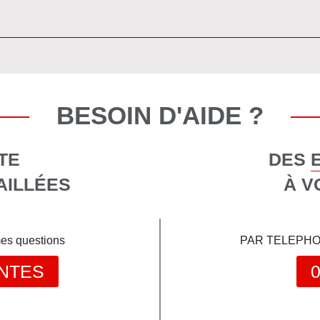
BESOIN D'AIDE ?
TE
DES 
AILLÉES
À V
mes questions
PAR TELEPHONE 
NTES
0