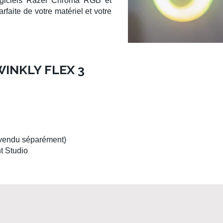
giciels
Razer Chroma RGB
et
rfaite de votre matériel et votre
INKLY FLEX 3
e vendu séparément)
t Studio