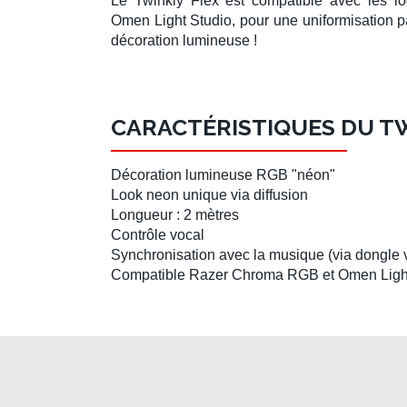
Le
Twinkly Flex
est compatible avec les lo
Omen Light Studio
, pour une uniformisation pa
décoration lumineuse !
CARACTÉRISTIQUES DU TW
Décoration lumineuse RGB "néon"
Look neon unique via diffusion
Longueur : 2 mètres
Contrôle vocal
Synchronisation avec la musique (via dongl
Compatible
Razer Chroma RGB
et
Omen Ligh