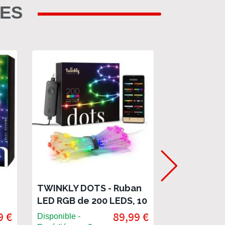
RES
TWINKLY DOTS - Ruban
TWINKLY D
LED RGB de 200 LEDS, 10
LED RGB de
té
mètres, transparent
mètres, noi
9 €
89,99 €
Disponible -
Disponible -